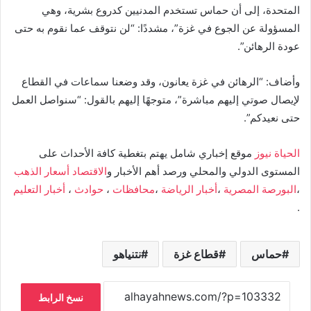
المتحدة، إلى أن حماس تستخدم المدنيين كدروع بشرية، وهي
المسؤولة عن الجوع في غزة”، مشددًا: “لن نتوقف عما نقوم به حتى
عودة الرهائن”.
وأضاف: “الرهائن في غزة يعانون، وقد وضعنا سماعات في القطاع
لإيصال صوتي إليهم مباشرة”، متوجهًا إليهم بالقول: “سنواصل العمل
حتى نعيدكم”.
الحياة نيوز
موقع إخباري شامل يهتم بتغطية كافة الأحداث على
المستوى الدولي والمحلي ورصد أهم الأخبار و
الاقتصاد
أسعار الذهب
،
البورصة المصرية
،
أخبار الرياضة
،
محافظات
،
حوادث
،
أخبار التعليم
.
حماس
قطاع غزة
نتنياهو
نسخ الرابط