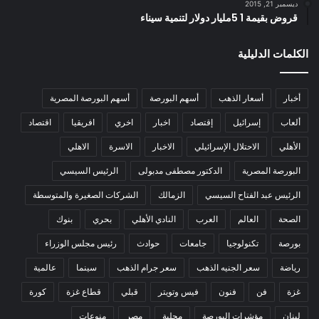
ديسمبر 21, 2015
قروض بقيمة 1 5مليار دولار لتنمية سيناء
الكلمات الدليلية
أخبار
أسعار الذهب
أسهم البورصة
أسهم البورصة المصرية
ألعاب
إسرائيل
إقتصاد
اخبار
اخري
افريقيا
اقتصاد
الأهلي
الاحتلال الإسرائيلي
الاخبار
الاسرة
الاهلي
البورصة المصرية
الدكتور مصطفى مدبولى
الرئيس السيسي
الرئيس عبد الفتاح السيسي
الزمالك
الشركات الصغيرة والمتوسطة
الصحة
العالم
العرب
النادي الأهلي
بحري
بنوك
بورصة
تكنولوجيا
جامعات
حوادث
رئيس مجلس الوزراء
رياضة
سعر الجنيه الذهب
سعر جرام الذهب
سينما
عالمية
غزة
فن
فنون
فيس وتويتر
قبلي
قطاع غزة
كورة
لبنان
مؤشرات البورصة
محلية
مصر
منوعات