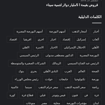
ديسمبر 21, 2015
قروض بقيمة 1 5مليار دولار لتنمية سيناء
الكلمات الدليلية
أخبار
أسعار الذهب
أسهم البورصة
أسهم البورصة المصرية
ألعاب
إسرائيل
إقتصاد
اخبار
اخري
افريقيا
اقتصاد
الأهلي
الاحتلال الإسرائيلي
الاخبار
الاسرة
الاهلي
البورصة المصرية
الدكتور مصطفى مدبولى
الرئيس السيسي
الرئيس عبد الفتاح السيسي
الزمالك
الشركات الصغيرة والمتوسطة
الصحة
العالم
العرب
النادي الأهلي
بحري
بنوك
بورصة
تكنولوجيا
جامعات
حوادث
رئيس مجلس الوزراء
رياضة
سعر الجنيه الذهب
سعر جرام الذهب
سينما
عالمية
غزة
فن
فنون
فيس وتويتر
قبلي
قطاع غزة
كورة
لبنان
مؤشرات البورصة
محلية
مصر
منوعات