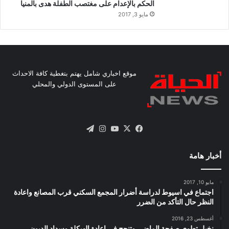
الحكم بالإعدام على مغتصب الطفلة هدى بالمنيا
مايو 3, 2017
موقع اخباري شامل يهتم بتغطية كافة الاحداث
على المستوى الدولي والمحلي
X
فيسبوك
يوتيوب
انستقرام
تيلقرام
أخبار هامة
مايو 10, 2017
اجتماع في اسيوط لدراسة أضرار المجمع السكني قرب المصانع واعادة
النظر حال التأكد من الضرر
أغسطس 23, 2016
نخيل تطوى صفحة الماضى وتنجح فى اعادة الهيكلة وسداد الديون