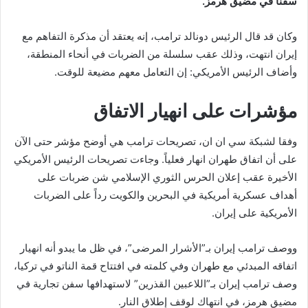
سفنا في مضيق هرمز.
وكان قد قال الرئيس دونالد ترامب، إنه يعتقد أن مذكرة التفاهم مع
إيران انتهت، وذلك عقب سلسلة من الضربات في أنحاء المنطقة،
وأضاف الرئيس الأمريكي: إن التعامل معهم مضيعة للوقت.
مؤشرات على انهيار الاتفاق
وفقا لشبكة سي ان ان، تصريحات ترامب هي أوضح مؤشر حتى الآن
على أن اتفاق طهران انهار فعلياً. وجاءت تصريحات الرئيس الأمريكي
الأخيرة عقب إعلان الحرس الثوري الإسلامي شن ضربات على
أهداف عسكرية أمريكية في البحرين والكويت رداً على الضربات
الأمريكية على إيران.
ووصف ترامب إيران بـ”الأشرار المرضى”، في ظل ما يبدو أنه انهيار
اتفاقه المبدئي مع طهران وفي كلمته في افتتاح قمة الناتو في تركيا،
وصف ترامب إيران بـ”اللاعبين القذرين” لاستهدافها سفن تجارية في
مضيق هرمز، في انتهاك لوقف إطلاق النار.