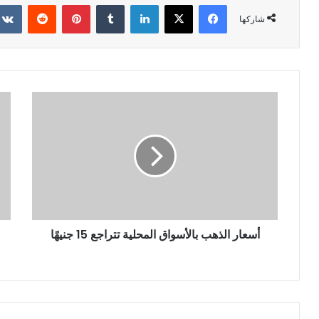
فيسبوك
X
لينكدإن
‏Tumblr
بينتيريست
‏Reddit
شاركها
أسعار الذهب بالأسواق المحلية تتراجع 15 جنيهًا