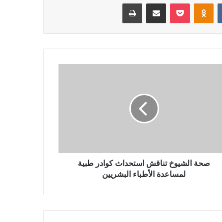
‏VKontakte
Odnoklassniki
بوكيت
مشاركة عبر البريد
طباعة
صحة الشيوخ تناقش استحداث كوادر طبية
لمساعدة الأطباء البشريين