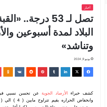
أخبار
تصل لـ 53 درجة..
البلاد لمدة أسبوعين وال
وتناشد»
يونيو 9, 2024
فيسبوك
X
لينكدإن
‏Tumblr
بينتيريست
‏Reddit
‏VKontakte
Odnoklassniki
كشف خبراء
الأرصاد الجوية
عن تحسن نسبي فى در