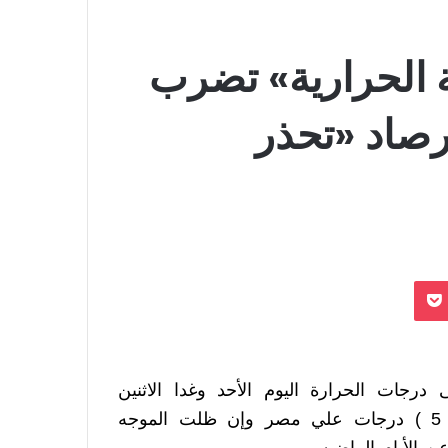
 «القبة الحرارية» تضرب
أرصاد «تحذر
بوكيت
جات الحرارة اليوم الأحد وغدا الاثنين
وانخفاض الحراره بقيم تتراوح مابين ( 4 ) الي ( 5 ) درجات علي مصر وإن ظلت الموجه