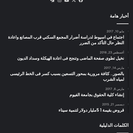
X
فيسبوك
يوتيوب
انستقرام
تيلقرام
أخبار هامة
مايو 10, 2017
اجتماع في اسيوط لدراسة أضرار المجمع السكني قرب المصانع واعادة
النظر حال التأكد من الضرر
أغسطس 23, 2016
نخيل تطوى صفحة الماضى وتنجح فى اعادة الهيكلة وسداد الديون
مارس 14, 2017
بالصور.. كثافة مرورية بمحور التسعين بسبب كسر فى الخط الرئيسى
لمياه الشرب
مارس 6, 2017
إنشاء كلية الحقوق بجامعة الفيوم
ديسمبر 21, 2015
قروض بقيمة 1 5مليار دولار لتنمية سيناء
الكلمات الدليلية