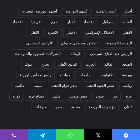
أخبار
أسعار الذهب
أسهم البورصة
أسهم البورصة المصرية
ألعاب
إسرائيل
إقتصاد
اخبار
اخري
افريقيا
اقتصاد
الأهلي
الاحتلال الإسرائيلي
الاخبار
الاسرة
الاهلي
البورصة المصرية
الدكتور مصطفى مدبولى
الرئيس السيسي
الرئيس عبد الفتاح السيسي
الزمالك
الشركات الصغيرة والمتوسطة
الصحة
العالم
العرب
النادي الأهلي
بحري
بنوك
بورصة
تكنولوجيا
جامعات
حوادث
رئيس مجلس الوزراء
رياضة
سعر الجنيه الذهب
سعر جرام الذهب
سينما
عالمية
غزة
فن
فنون
فيس وتويتر
قبلي
قطاع غزة
كورة
لبنان
مؤشرات البورصة
محلية
مصر
منوعات