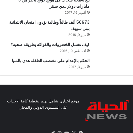
بيع ناطحة سحاب في هونج كونج بأكثر من 5
مليارات دولار ..ذي سنتر
أكتوبر 16, 2017
56673 ألف طالباً وطالبة يؤدون امتحان الابتدائية
ببنى سويف
مايو 9, 2016
كيف تغسل الخضروات والفواكه بطريقة صحية؟
أغسطس 10, 2016
الحكم بالإعدام على مغتصب الطفلة هدى بالمنيا
مايو 3, 2017
موقع اخباري شامل يهتم بتغطية كافة الاحداث
على المستوى الدولي والمحلي