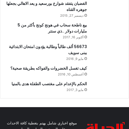
الغضبان يتفقد شوارع بورسعيد و يعد الاهالي بجعلها
جوهره القناه
ديسمبر 27, 2015
بيع ناطحة سحاب في هونج كونج بأكثر من 5
مليارات دولار ..ذي سنتر
أكتوبر 16, 2017
56673 ألف طالباً وطالبة يؤدون امتحان الابتدائية
ببنى سويف
مايو 9, 2016
كيف تغسل الخضروات والفواكه بطريقة صحية؟
أغسطس 10, 2016
الحكم بالإعدام على مغتصب الطفلة هدى بالمنيا
مايو 3, 2017
موقع اخباري شامل يهتم بتغطية كافة الاحداث
على المستوى الدولي والمحلي