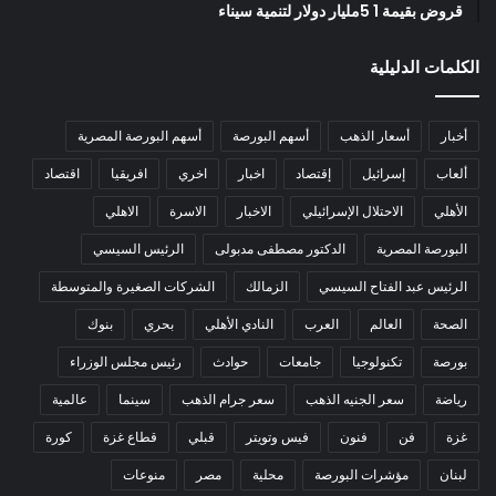
قروض بقيمة 1 5مليار دولار لتنمية سيناء
الكلمات الدليلية
أخبار
أسعار الذهب
أسهم البورصة
أسهم البورصة المصرية
ألعاب
إسرائيل
إقتصاد
اخبار
اخري
افريقيا
اقتصاد
الأهلي
الاحتلال الإسرائيلي
الاخبار
الاسرة
الاهلي
البورصة المصرية
الدكتور مصطفى مدبولى
الرئيس السيسي
الرئيس عبد الفتاح السيسي
الزمالك
الشركات الصغيرة والمتوسطة
الصحة
العالم
العرب
النادي الأهلي
بحري
بنوك
بورصة
تكنولوجيا
جامعات
حوادث
رئيس مجلس الوزراء
رياضة
سعر الجنيه الذهب
سعر جرام الذهب
سينما
عالمية
غزة
فن
فنون
فيس وتويتر
قبلي
قطاع غزة
كورة
لبنان
مؤشرات البورصة
محلية
مصر
منوعات