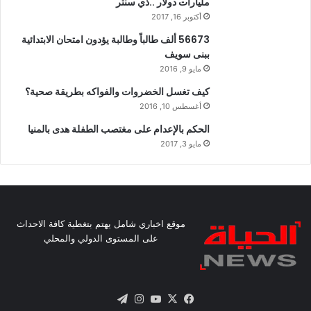
مليارات دولار ..ذي سنتر
أكتوبر 16, 2017
56673 ألف طالباً وطالبة يؤدون امتحان الابتدائية
ببنى سويف
مايو 9, 2016
كيف تغسل الخضروات والفواكه بطريقة صحية؟
أغسطس 10, 2016
الحكم بالإعدام على مغتصب الطفلة هدى بالمنيا
مايو 3, 2017
موقع اخباري شامل يهتم بتغطية كافة الاحداث
على المستوى الدولي والمحلي
X
فيسبوك
يوتيوب
انستقرام
تيلقرام