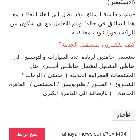
(الأبليكيشن).
•ويتم محاسبة السائق وقد يصل الى الغاء التعاقـد مع
هذا السائـق في حاله ً ويتم التعامل مع أي شكوى من
الراكب فورا ثبوت مخالفتـه .
كيف تفكــرون لمستقبل الخدمة؟
سنسعى جاهدين لزيادة عدد السيارات والتوســع في
مناطق التشغيل لتشمل مناطــق أخـــرى مثل
المجتمعات العمرانية الجديدة ( مدينتي / الرحاب /
الشــروق / العبــور / هليوبوليس / المستقبل / القاهرة
الجديدة ) بالإضافة الى القاهرة الكبرى.
أخبار
نسخ الرابط