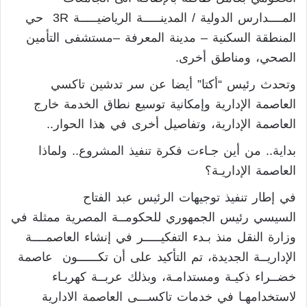
المــــدارس الدولية / المدينـــــة الرياضيـــــة 3R حي
المنطقة السكنية – مدينة المعرفة –مستشفى التأمين
الصحي، ومناطق أخرى.
وتحدث رئيس “أكتا” أيضا عن سر تدشين تاكسي
العاصمة الإدارية وإمكانية توسيع نطاق الخدمة خارج
العاصمة الإدارية، وتفاصيل أخرى في هذا الحوار..
بداية.. من أين جـاءت فكرة تنفيذ المشروع.. ولماذا
العاصمة الإداريـة؟
في إطار تنفيذ توجيهات الرئيس عبد الفتاح
السيسي رئيس الجمهوري للحكومــة المصرية ممثلة في
وزارة النقل منذ بـدء التفكيـــــر في إنشاء العاصمــــة
الإداريــة الجديدة، تم التأكيد على أن تكــــــون عاصمة
خضــراء ذكيـة ومستدامـة، وبذلك عربــة كهربـاء
لاستخدامهـا في خدمات تاكســـى العاصمة الادارية