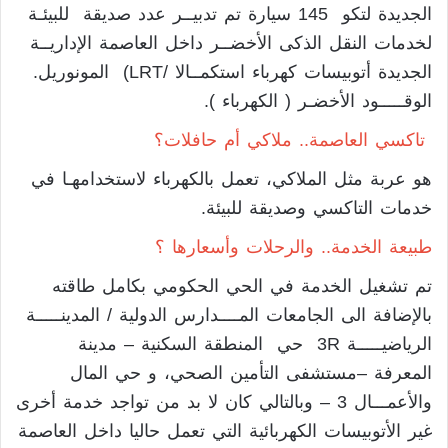
الجديدة لتكو 145 سيارة تم تدبيــر عدد صديقة للبيئـة
لخدمات النقل الذكى الأخضــر داخل العاصمة الإداريــة
الجديدة أتوبيسات كهرباء استكمــالا /LRT) المونوريل.
الوقـــــود الأخضـر ( الكهرباء ).
تاكسي العاصمة.. ملاكي أم حافلات؟
هو عربة مثل الملاكي، تعمل بالكهرباء لاستخدامهـا في
خدمات التاكسي وصديقة للبيئة.
طبيعة الخدمة.. والرحلات وأسعارها ؟
تم تشغيل الخدمة في الحي الحكومي بكامل طاقته
بالإضافة الى الجامعات المــــدارس الدولية / المدينـــــة
الرياضيـــــة 3R حي المنطقة السكنية – مدينة
المعرفة –مستشفى التأمين الصحي، و حي المال
والأعمـــال 3 – وبالتالي كان لا بد من تواجد خدمة أخرى
غير الأتوبيسات الكهربائية التي تعمل حاليا داخل العاصمة