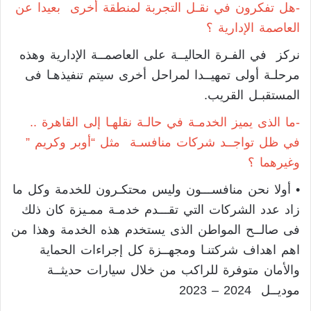
-هل تفكرون في نقـل التجربة لمنطقة أخرى بعيدا عن
العاصمة الإدارية ؟
نركز في الفـرة الحاليــة على العاصمــة الإدارية وهذه
مرحلـة أولى تمهيــدا لمراحل أخرى سيتم تنفيذهـا فى
المستقبـل القريب.
-ما الذى يميز الخدمـة في حالـة نقلهـا إلى القاهرة ..
في ظل تواجــد شركات منافسـة مثل “أوبر وكريم ”
وغيرهما ؟
• أولا نحن منافســـون وليس محتكـرون للخدمة وكل ما
زاد عدد الشركات التي تقـــدم خدمـة ممـيزة كان ذلك
فى صالــح المواطن الذى يستخدم هذه الخدمة وهذا من
اهم اهداف شركتنـا ومجهــزة كل إجراءات الحماية
والأمان متوفرة للراكب من خلال سيارات حديثــة
موديــل 2024 – 2023