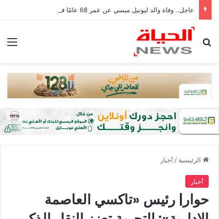
عاجل.. وفاة والد ليونيل ميسي عن عمر 68 عامًا في الأرجنتين
بحث عن
الق
الرئيسية
/
أخبار
أخبار
حوار| رئيس «تاكسي العاصمة
الإدارية»: التجربة تعزز النقل الذكي