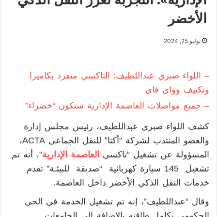
الأخضر
يوليو 25, 2024
– اللواء صبري عبداللطيف: التاكسي متفرد بكاميرا
وتكييف وواي فاي
– جميع مواصلات العاصمة الإدارية ستكون “خضراء”
كشف اللواء صبري عبداللطيف، رئيس مجلس إدارة
والعضو المنتدب لشركة “أكتا” للنقل الجماعي ACTA،
المسؤولة عن تشغيل “تاكسي
العاصمة الإدارية
“، أنه تم
تشغيل 145 سيارة كهربائية “صديقة للبيئـة” تقدم
خدمات النقل الذكي الأخضر داخل العاصمة.
وقال “عبداللطيف”، إنه تم تشغيل الخدمة في الحي
الحكومي بكامل طاقته بالإضافة الى الجامعات