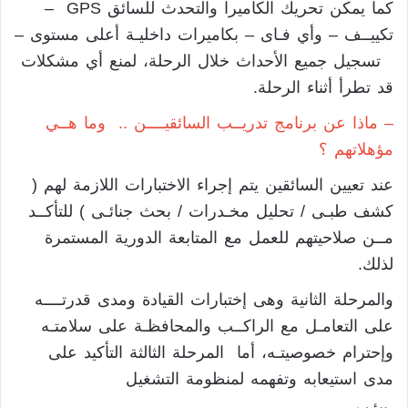
كما يمكن تحريك الكاميرا والتحدث للسائق GPS –
تكييــف – وأي فـاى – بكاميرات داخليـة أعلى مستوى –
تسجيل جميع الأحداث خلال الرحلة، لمنع أي مشكلات
قد تطرأ أثناء الرحلة.
– ماذا عن برنامج تدريــب السائقيــــن .. وما هــي
مؤهلاتهم ؟
عند تعيين السائقين يتم إجراء الاختبارات اللازمة لهم (
كشف طبـى / تحليل مخـدرات / بحث جنائـى ) للتأكــد
مــن صلاحيتهم للعمل مع المتابعة الدورية المستمرة
لذلك.
والمرحلة الثانية وهى إختبارات القيادة ومدى قدرتــــه
على التعامـل مع الراكــب والمحافظـة على سلامتـه
وإحترام خصوصيتـه، أما المرحلة الثالثة التأكيد على
مدى استيعابه وتفهمه لمنظومة التشغيل