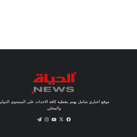
موقع اخباري شامل يهتم بتغطية كافة الاحداث على المستوى الدولي
والمحلي
X
فيسبوك
يوتيوب
انستقرام
تيلقرام