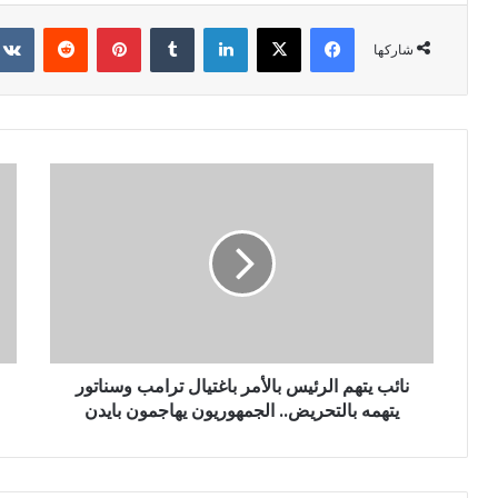
فيسبوك
X
لينكدإن
‏Tumblr
بينتيريست
‏Reddit
شاركها
نائب يتهم الرئيس بالأمر باغتيال ترامب وسناتور
يتهمه بالتحريض.. الجمهوريون يهاجمون بايدن