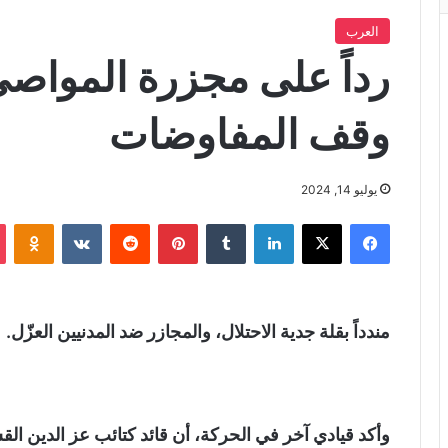
العرب
رداً على مجزرة المواص
وقف المفاوضات
يوليو 14, 2024
فيسبوك
X
لينكدإن
‏Tumblr
بينتيريست
‏Reddit
‏VKontakte
Odnoklassniki
مندداً بقلة جدية الاحتلال، والمجازر ضد المدنيين العزّل.
وأكد قيادي آخر في الحركة، أن قائد كتائب عز الدين ال