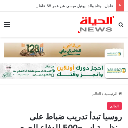
عاجل.. وفاة والد ليونيل ميسي عن عمر 68 عامًا في الأرجنتين
بحث عن
الق
الرئيسية
/
العالم
العالم
روسيا تبدأ تدريب ضباط على
منظومة إس-500 للدفاع الجوي