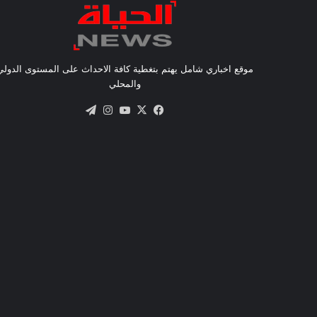
موقع اخباري شامل يهتم بتغطية كافة الاحداث على المستوى الدولي
والمحلي
X
فيسبوك
يوتيوب
انستقرام
تيلقرام