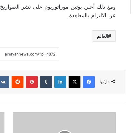
ومع ذلك أعلن بوتين موراتوريوم على نشر الصواريخ
عن الالتزام بالمعاهدة.
العالم
فيسبوك
X
لينكدإن
‏Tumblr
بينتيريست
‏Reddit
شاركها