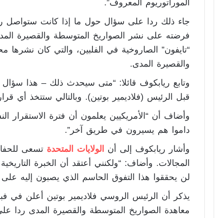
الموراتوريوم المعروف”.
جاء ذلك ردا على سؤال حول ما إذا كانت ستواصل روسيا
فرضته على نشر الصواريخ المتوسطة والقصيرة المدى،
“تايفون” الصاروخية في الفلبين، والتي كان نشرها 
والقصيرة المدى.
وتابع ريابكوف قائلا: “متى سيحدث ذلك – هذا سؤال م
قبل الرئيس (فلاديمير بوتين). وبالتالي ستتخذ أي قر
وأضاف أن “الأمريكيين يعلمون أن فترة الاستقرار الن
داموا هم يسيرون في طريق آخر”.
وأشار ريابكوف إلى أن
الولايات المتحدة
تسعى للحفا
المجالات. وأضاف: “ولكنني أعتقد أن الخبرة التاريخية
لن يحققوا هذا التفوق الحاسم الذي يصبون إليه على 
معاهدة الصواريخ المتوسطة والقصيرة المدى ردا على