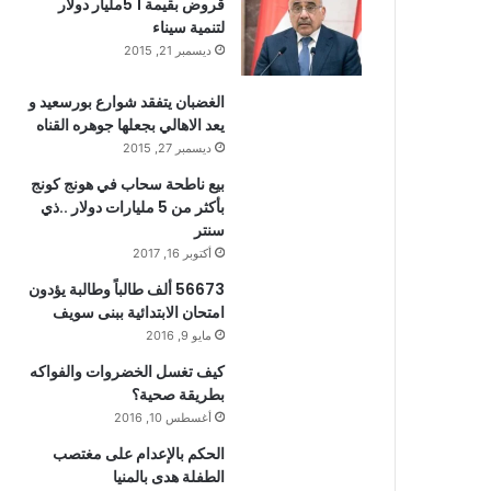
قروض بقيمة 1 5مليار دولار
لتنمية سيناء
ديسمبر 21, 2015
الغضبان يتفقد شوارع بورسعيد و
يعد الاهالي بجعلها جوهره القناه
ديسمبر 27, 2015
بيع ناطحة سحاب في هونج كونج
بأكثر من 5 مليارات دولار ..ذي
سنتر
أكتوبر 16, 2017
56673 ألف طالباً وطالبة يؤدون
امتحان الابتدائية ببنى سويف
مايو 9, 2016
كيف تغسل الخضروات والفواكه
بطريقة صحية؟
أغسطس 10, 2016
الحكم بالإعدام على مغتصب
الطفلة هدى بالمنيا