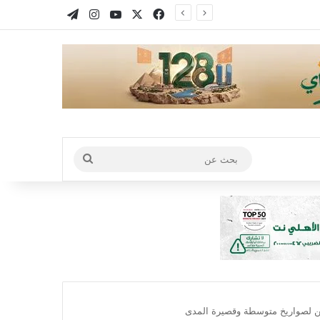
X
فيسبوك
يوتيوب
انستقرام
تيلقرام
بحث
عن
 لصواريخ متوسطة وقصيرة المدى