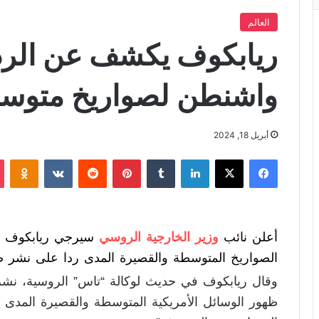
العالم
ريابكوف يكشف عن الرد
واشنطن لصواريخ متوس
أبريل 18, 2024
فيسبوك
X
لينكدإن
‏Tumblr
بينتيريست
‏Reddit
‏VKontakte
Odnoklassniki
أعلن نائب
وزير الخارجية الروسي
سيرجي ريابكوف أ
الصواريخ المتوسطة والقصيرة المدى ردا على نشر صو
وقال ريابكوف في حديث لوكالة “تاس” الروسية، نشر يو
ظهور الوسائل الأمريكية المتوسطة والقصيرة المدى 