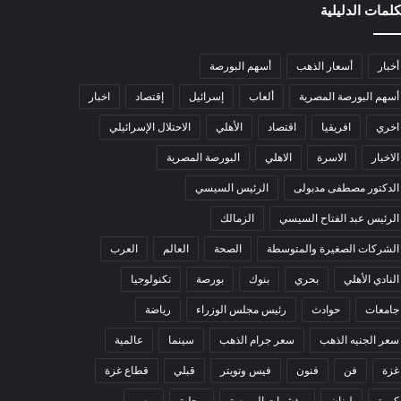
كلمات الدليلية
أخبار
أسعار الذهب
أسهم البورصة
أسهم البورصة المصرية
ألعاب
إسرائيل
إقتصاد
اخبار
اخري
افريقيا
اقتصاد
الأهلي
الاحتلال الإسرائيلي
الاخبار
الاسرة
الاهلي
البورصة المصرية
الدكتور مصطفى مدبولى
الرئيس السيسي
الرئيس عبد الفتاح السيسي
الزمالك
الشركات الصغيرة والمتوسطة
الصحة
العالم
العرب
النادي الأهلي
بحري
بنوك
بورصة
تكنولوجيا
جامعات
حوادث
رئيس مجلس الوزراء
رياضة
سعر الجنيه الذهب
سعر جرام الذهب
سينما
عالمية
غزة
فن
فنون
فيس وتويتر
قبلي
قطاع غزة
كورة
لبنان
مؤشرات البورصة
محلية
مصر