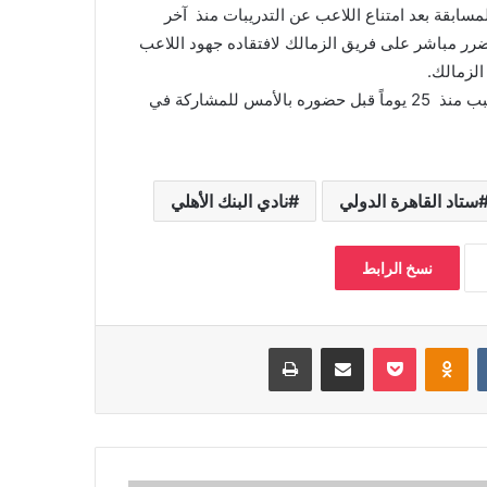
ابقة بعد امتناع اللاعب عن التدريبات منذ آخر
 إلحاق ضرر مباشر على فريق الزمالك لافتقاده جهود اللاعب
الزمالك.
وكان زيزو امتنع عن المشاركة في التدريبات والمباريات بدون سبب منذ 25 يوماً قبل حضوره بالأمس للمشاركة في
ستاد القاهرة الدولي
نادي البنك الأهلي
نسخ الرابط
بوكيت
Odnoklassniki
مشاركة عبر البريد
طباعة