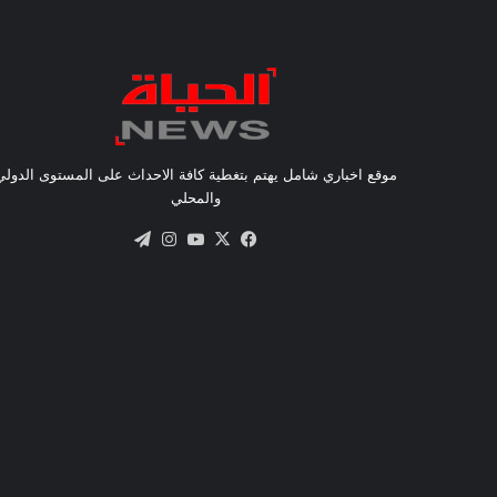
موقع اخباري شامل يهتم بتغطية كافة الاحداث على المستوى الدولي
والمحلي
X
فيسبوك
يوتيوب
انستقرام
تيلقرام