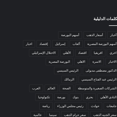
كلمات الدليلية
أخبار
أسعار الذهب
أسهم البورصة
أسهم البورصة المصرية
ألعاب
إسرائيل
إقتصاد
اخبار
اخري
افريقيا
اقتصاد
الأهلي
الاحتلال الإسرائيلي
الاخبار
الاسرة
الاهلي
البورصة المصرية
الدكتور مصطفى مدبولى
الرئيس السيسي
الرئيس عبد الفتاح السيسي
الزمالك
الشركات الصغيرة والمتوسطة
الصحة
العالم
العرب
النادي الأهلي
بحري
بنوك
بورصة
تكنولوجيا
جامعات
حوادث
رئيس مجلس الوزراء
رياضة
سعر الجنيه الذهب
سعر جرام الذهب
سينما
عالمية