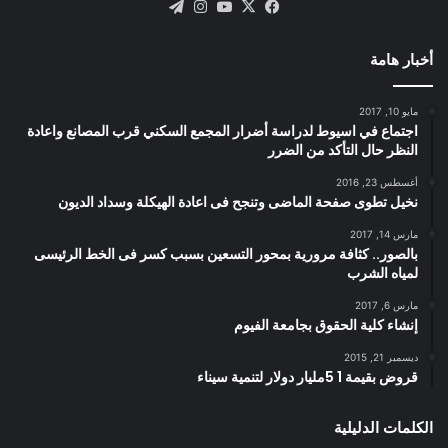
X
فيسبوك
يوتيوب
انستقرام
تيلقرام
أخبار هامة
مايو 10, 2017
اجتماع في اسيوط لدراسة أضرار المجمع السكني قرب المصانع واعادة
النظر حال التأكد من الضرر
أغسطس 23, 2016
نخيل تطوى صفحة الماضى وتنجح فى اعادة الهيكلة وسداد الديون
مارس 14, 2017
بالصور.. كثافة مرورية بمحور التسعين بسبب كسر فى الخط الرئيسى
لمياه الشرب
مارس 6, 2017
إنشاء كلية الحقوق بجامعة الفيوم
ديسمبر 21, 2015
قروض بقيمة 1 5مليار دولار لتنمية سيناء
الكلمات الدليلية