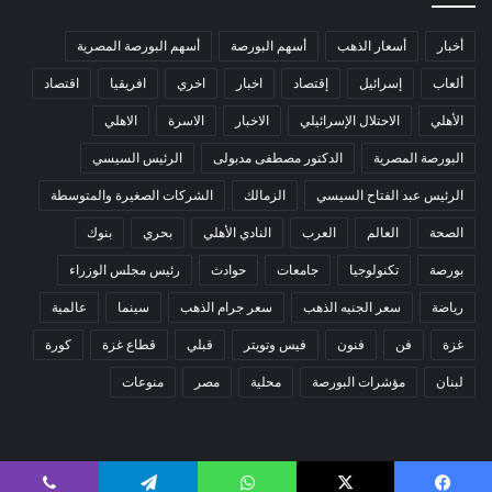
أخبار
أسعار الذهب
أسهم البورصة
أسهم البورصة المصرية
ألعاب
إسرائيل
إقتصاد
اخبار
اخري
افريقيا
اقتصاد
الأهلي
الاحتلال الإسرائيلي
الاخبار
الاسرة
الاهلي
البورصة المصرية
الدكتور مصطفى مدبولى
الرئيس السيسي
الرئيس عبد الفتاح السيسي
الزمالك
الشركات الصغيرة والمتوسطة
الصحة
العالم
العرب
النادي الأهلي
بحري
بنوك
بورصة
تكنولوجيا
جامعات
حوادث
رئيس مجلس الوزراء
رياضة
سعر الجنيه الذهب
سعر جرام الذهب
سينما
عالمية
غزة
فن
فنون
فيس وتويتر
قبلي
قطاع غزة
كورة
لبنان
مؤشرات البورصة
محلية
مصر
منوعات