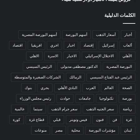
الكلمات الدليلية
أخبار
أسعار الذهب
أسهم البورصة
أسهم البورصة المصرية
ألعاب
إسرائيل
إقتصاد
اخبار
اخري
افريقيا
اقتصاد
الأهلي
الاحتلال الإسرائيلي
الاخبار
الاسرة
الاهلي
البورصة المصرية
الدكتور مصطفى مدبولى
الرئيس السيسي
الرئيس عبد الفتاح السيسي
الزمالك
الشركات الصغيرة والمتوسطة
الصحة
العالم
العرب
النادي الأهلي
بحري
بنوك
بورصة
تكنولوجيا
جامعات
حوادث
رئيس مجلس الوزراء
رياضة
سعر الجنيه الذهب
سعر جرام الذهب
سينما
عالمية
غزة
فن
فنون
فيس وتويتر
قبلي
قطاع غزة
كورة
لبنان
مؤشرات البورصة
محلية
مصر
منوعات