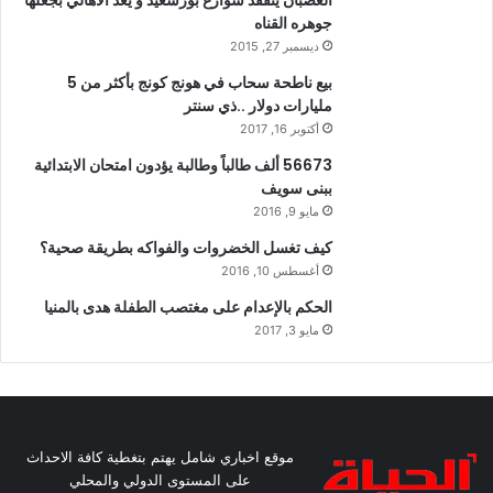
الغضبان يتفقد شوارع بورسعيد و يعد الاهالي بجعلها
جوهره القناه
ديسمبر 27, 2015
بيع ناطحة سحاب في هونج كونج بأكثر من 5
مليارات دولار ..ذي سنتر
أكتوبر 16, 2017
56673 ألف طالباً وطالبة يؤدون امتحان الابتدائية
ببنى سويف
مايو 9, 2016
كيف تغسل الخضروات والفواكه بطريقة صحية؟
أغسطس 10, 2016
الحكم بالإعدام على مغتصب الطفلة هدى بالمنيا
مايو 3, 2017
موقع اخباري شامل يهتم بتغطية كافة الاحداث
على المستوى الدولي والمحلي