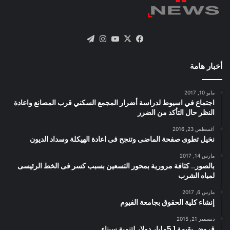
X
فيسبوك
يوتيوب
انستقرام
تيلقرام
أخبار هامة
مايو 10, 2017
اجتماع في اسيوط لدراسة أضرار المجمع السكني قرب المصانع واعادة
النظر حال التأكد من الضرر
أغسطس 23, 2016
نخيل تطوى صفحة الماضى وتنجح فى اعادة الهيكلة وسداد الديون
مارس 14, 2017
بالصور.. كثافة مرورية بمحور التسعين بسبب كسر فى الخط الرئيسى
لمياه الشرب
مارس 6, 2017
إنشاء كلية الحقوق بجامعة الفيوم
ديسمبر 21, 2015
قروض بقيمة 1 5مليار دولار لتنمية سيناء