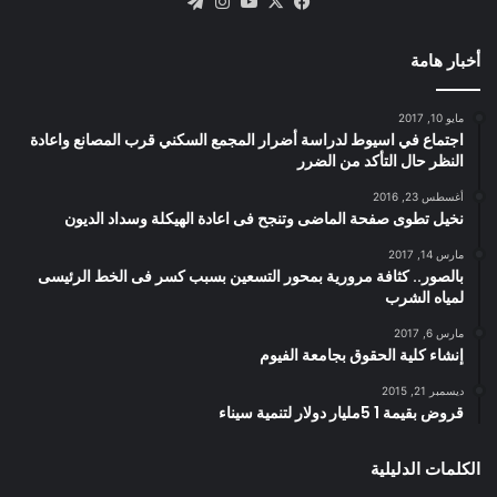
X
فيسبوك
يوتيوب
انستقرام
تيلقرام
أخبار هامة
مايو 10, 2017
اجتماع في اسيوط لدراسة أضرار المجمع السكني قرب المصانع واعادة
النظر حال التأكد من الضرر
أغسطس 23, 2016
نخيل تطوى صفحة الماضى وتنجح فى اعادة الهيكلة وسداد الديون
مارس 14, 2017
بالصور.. كثافة مرورية بمحور التسعين بسبب كسر فى الخط الرئيسى
لمياه الشرب
مارس 6, 2017
إنشاء كلية الحقوق بجامعة الفيوم
ديسمبر 21, 2015
قروض بقيمة 1 5مليار دولار لتنمية سيناء
الكلمات الدليلية