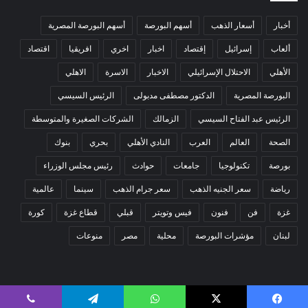
أخبار
أسعار الذهب
أسهم البورصة
أسهم البورصة المصرية
ألعاب
إسرائيل
إقتصاد
اخبار
اخري
افريقيا
اقتصاد
الأهلي
الاحتلال الإسرائيلي
الاخبار
الاسرة
الاهلي
البورصة المصرية
الدكتور مصطفى مدبولى
الرئيس السيسي
الرئيس عبد الفتاح السيسي
الزمالك
الشركات الصغيرة والمتوسطة
الصحة
العالم
العرب
النادي الأهلي
بحري
بنوك
بورصة
تكنولوجيا
جامعات
حوادث
رئيس مجلس الوزراء
رياضة
سعر الجنيه الذهب
سعر جرام الذهب
سينما
عالمية
غزة
فن
فنون
فيس وتويتر
قبلي
قطاع غزة
كورة
لبنان
مؤشرات البورصة
محلية
مصر
منوعات