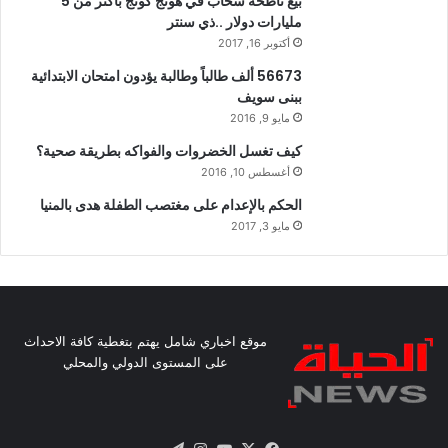
بيع ناطحة سحاب في هونج كونج بأكثر من 5
مليارات دولار ..ذي سنتر
أكتوبر 16, 2017
56673 ألف طالباً وطالبة يؤدون امتحان الابتدائية
ببنى سويف
مايو 9, 2016
كيف تغسل الخضروات والفواكه بطريقة صحية؟
أغسطس 10, 2016
الحكم بالإعدام على مغتصب الطفلة هدى بالمنيا
مايو 3, 2017
موقع اخباري شامل يهتم بتغطية كافة الاحداث
على المستوى الدولي والمحلي