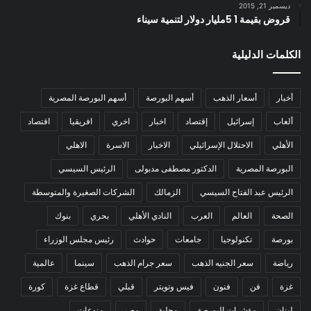
ديسمبر 21, 2015
قروض بقيمة 1 5مليار دولار لتنمية سيناء
الكلمات الدليلية
أخبار
أسعار الذهب
أسهم البورصة
أسهم البورصة المصرية
ألعاب
إسرائيل
إقتصاد
اخبار
اخري
افريقيا
اقتصاد
الأهلي
الاحتلال الإسرائيلي
الاخبار
الاسرة
الاهلي
البورصة المصرية
الدكتور مصطفى مدبولى
الرئيس السيسي
الرئيس عبد الفتاح السيسي
الزمالك
الشركات الصغيرة والمتوسطة
الصحة
العالم
العرب
النادي الأهلي
بحري
بنوك
بورصة
تكنولوجيا
جامعات
حوادث
رئيس مجلس الوزراء
رياضة
سعر الجنيه الذهب
سعر جرام الذهب
سينما
عالمية
غزة
فن
فنون
فيس وتويتر
قبلي
قطاع غزة
كورة
لبنان
مؤشرات البورصة
محلية
مصر
منوعات