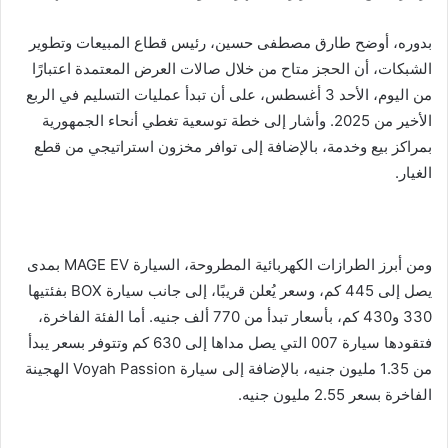
بدوره، أوضح طارق مصطفى حسين، رئيس قطاع المبيعات وتطوير
الشبكات، أن الحجز متاح من خلال صالات العرض المعتمدة اعتبارًا
من اليوم، الأحد 3 أغسطس، على أن تبدأ عمليات التسليم في الربع
الأخير من 2025. وأشار إلى خطة توسعية تغطي أنحاء الجمهورية
بمراكز بيع وخدمة، بالإضافة إلى توافر مخزون استراتيجي من قطع
الغيار.
ومن أبرز الطرازات الكهربائية المطروحة، السيارة MAGE EV بمدى
يصل إلى 445 كم، وسعر يُعلن قريبًا، إلى جانب سيارة BOX بفئتيها
330 و430 كم، بأسعار تبدأ من 770 ألف جنيه. أما الفئة الفاخرة،
فتقودها سيارة 007 التي يصل مداها إلى 630 كم وتتوفر بسعر يبدأ
من 1.35 مليون جنيه، بالإضافة إلى سيارة Voyah Passion الهجينة
الفاخرة بسعر 2.55 مليون جنيه.