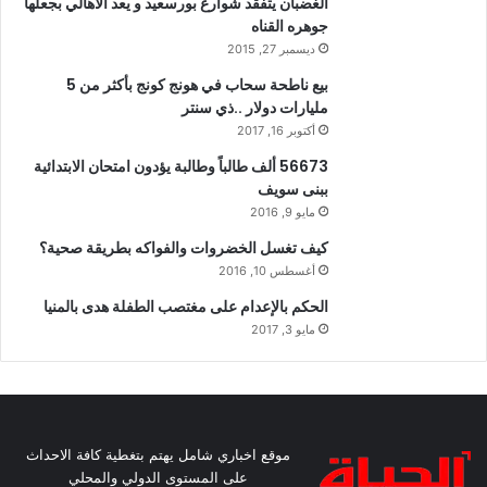
الغضبان يتفقد شوارع بورسعيد و يعد الاهالي بجعلها
جوهره القناه
ديسمبر 27, 2015
بيع ناطحة سحاب في هونج كونج بأكثر من 5
مليارات دولار ..ذي سنتر
أكتوبر 16, 2017
56673 ألف طالباً وطالبة يؤدون امتحان الابتدائية
ببنى سويف
مايو 9, 2016
كيف تغسل الخضروات والفواكه بطريقة صحية؟
أغسطس 10, 2016
الحكم بالإعدام على مغتصب الطفلة هدى بالمنيا
مايو 3, 2017
موقع اخباري شامل يهتم بتغطية كافة الاحداث
على المستوى الدولي والمحلي