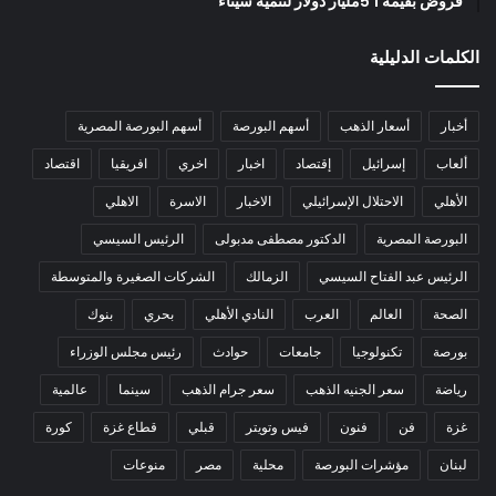
قروض بقيمة 1 5مليار دولار لتنمية سيناء
الكلمات الدليلية
أخبار
أسعار الذهب
أسهم البورصة
أسهم البورصة المصرية
ألعاب
إسرائيل
إقتصاد
اخبار
اخري
افريقيا
اقتصاد
الأهلي
الاحتلال الإسرائيلي
الاخبار
الاسرة
الاهلي
البورصة المصرية
الدكتور مصطفى مدبولى
الرئيس السيسي
الرئيس عبد الفتاح السيسي
الزمالك
الشركات الصغيرة والمتوسطة
الصحة
العالم
العرب
النادي الأهلي
بحري
بنوك
بورصة
تكنولوجيا
جامعات
حوادث
رئيس مجلس الوزراء
رياضة
سعر الجنيه الذهب
سعر جرام الذهب
سينما
عالمية
غزة
فن
فنون
فيس وتويتر
قبلي
قطاع غزة
كورة
لبنان
مؤشرات البورصة
محلية
مصر
منوعات