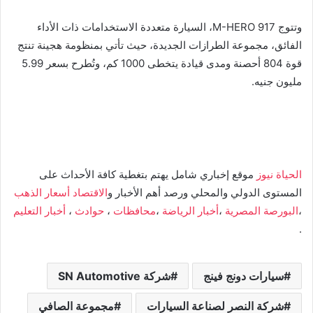
وتتوج M-HERO 917، السيارة متعددة الاستخدامات ذات الأداء
الفائق، مجموعة الطرازات الجديدة، حيث تأتي بمنظومة هجينة تنتج
قوة 804 أحصنة ومدى قيادة يتخطى 1000 كم، وتُطرح بسعر 5.99
مليون جنيه.
الحياة نيوز
موقع إخباري شامل يهتم بتغطية كافة الأحداث على
المستوى الدولي والمحلي ورصد أهم الأخبار و
الاقتصاد
أسعار الذهب
،
البورصة المصرية
،
أخبار الرياضة
،
محافظات
،
حوادث
،
أخبار التعليم
.
سيارات دونج فينج
شركة SN Automotive
شركة النصر لصناعة السيارات
مجموعة الصافي