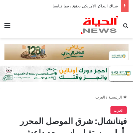
شباك التذاكر الأمريكي يحقق رقما قياسيا
بحث عن
الق
الرئيسية
/
العرب
العرب
فينانشال: شرق الموصل المحرر
يأمل بمستقبل باسم بعد داعش