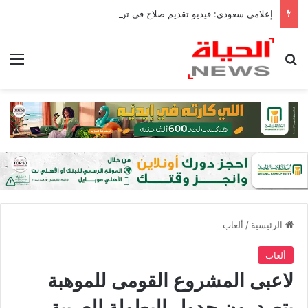
إعلامي سعودي: فيديو تقديم صلاح في تركيا نموذجا ناجحا للإبداع
بحث عن
الق
الرئيسية
/
ألعاب
ألعاب
لاعبى المشروع القومى للموهبة
يتصدرون جدول البطولة العربية