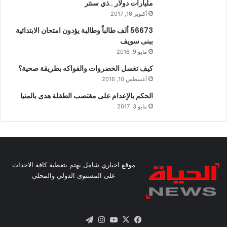
مليارات دولار ..ذي سنتر
أكتوبر 16, 2017
56673 ألف طالباً وطالبة يؤدون امتحان الابتدائية
ببنى سويف
مايو 9, 2016
كيف تغسل الخضروات والفواكه بطريقة صحية؟
أغسطس 10, 2016
الحكم بالإعدام على مغتصب الطفلة هدى بالمنيا
مايو 3, 2017
موقع اخباري شامل يهتم بتغطية كافة الاحداث
على المستوى الدولي والمحلي
X
فيسبوك
يوتيوب
انستقرام
تيلقرام