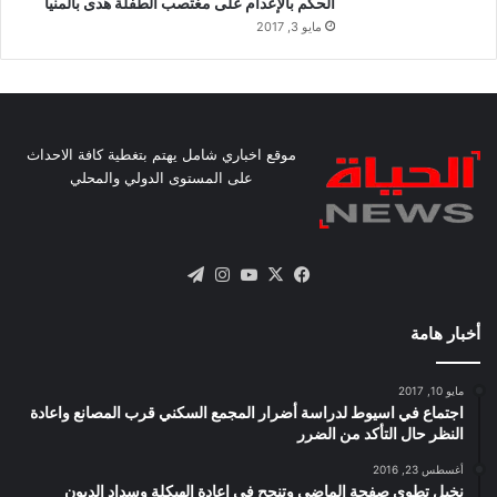
الحكم بالإعدام على مغتصب الطفلة هدى بالمنيا
مايو 3, 2017
موقع اخباري شامل يهتم بتغطية كافة الاحداث
على المستوى الدولي والمحلي
X
فيسبوك
يوتيوب
انستقرام
تيلقرام
أخبار هامة
مايو 10, 2017
اجتماع في اسيوط لدراسة أضرار المجمع السكني قرب المصانع واعادة
النظر حال التأكد من الضرر
أغسطس 23, 2016
نخيل تطوى صفحة الماضى وتنجح فى اعادة الهيكلة وسداد الديون