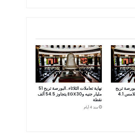
نهاية تعاملات الثلاثاء..البورصة تربح 51
بورصة تربح
مليار جنيه وEGX30 يتجاوز 54.5 ألف
18 مليار جنيه برأس مال يلامس 4.1
نقطة
منذ 4 أيام