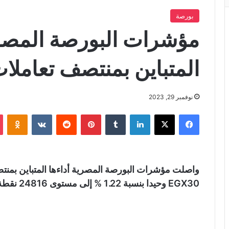
بورصة
مؤشرات البورصة المصري
المتباين بمنتصف تعاملات 
نوفمبر 29, 2023
فيسبوك
X
لينكدإن
‏Tumblr
بينتيريست
‏Reddit
‏VKontakte
Odnoklassniki
واصلت مؤشرات البورصة المصرية أداءها المتباين بمنتص
EGX30 وحيدا بنسبة 1.22 % إلى مستوى 24816 نقطة.