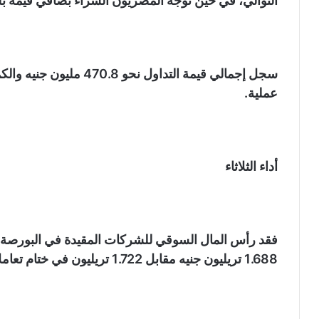
التوالي، في حين توجه المصريون الشراء بصافي قيمة بلغت 53.5 مليون 
عملية.
أداء الثلاثاء
1.688 تريليون جنيه مقابل 1.722 تريليون في ختام تعاملات منتضف الأسبوع.