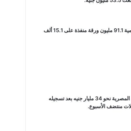
جنيه.
سجل إجمالي قيمة التداول نحو 470.8 مليون جنيه والكمية 91.1 مليون ورقة منفذة على 15.1 ألف
فقد رأس المال السوقي للشركات المقيدة في البورصة المصرية نحو 34 مليار جنيه بعد تسجيله