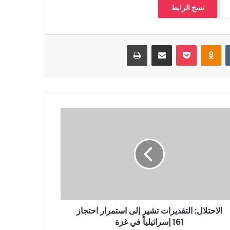
نسخ الرابط
‏VKontakte
Odnoklassniki
بوكيت
مشاركة عبر البريد
طباعة
الاحتلال: التقديرات تشير إلى استمرار احتجاز
161 إسرائيلياً في غزة