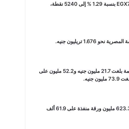
في حين صعد مؤشرا الشركات الصغيرة والمتوسطة EGX70 بنسبة 1.29 % إلى 5240 نقطة،
1.6 تريليون جنيه.
وتوجه المستثمرون العرب والأجانب نحو البيع بصافي قيمة بلغت 21.7 مليون جنيه و52.2 مليون على
جنيه.
سجل إجمالي قيمة التداول نحو 2.1 مليار جنيه والكمية 623.3 مليون ورقة منفذة على 61.9 ألف