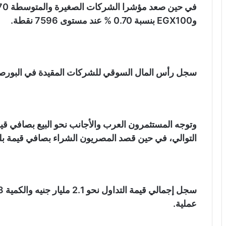
وEGX100 بنسبة 0.70 % عند مستوى 7596 نقطة.
سجل رأس المال السوقي للشركات المقيدة في البورصة المصرية نحو 76
التوالي، في حين قصد المصريون الشراء بصافي قيمة بلغت 73.9 مليون 
عملية.