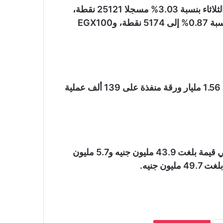
وبينما تراجع المؤشر الرئيسي EGX30 فى ختام جلسة الثلاثاء بنسبة 3.03% مسجلا 25121 نقطة،
صعد مؤشرا الشركات الصغيرة والمتوسطة EGX70 بنسبة 0.87% إلى 5174 نقطة، وEGX100
وسجل إجمالي قيمة التداول نحو 5.2 مليار جنيه والكمية 1.56 مليار ورقة منفذة على 139 ألف عملية
المستثمرون المصريون والأجانب توجهوا نحو البيع بصافي قيمة بلغت 43.9 مليون جنيه و5.7 مليون
 جنيه.