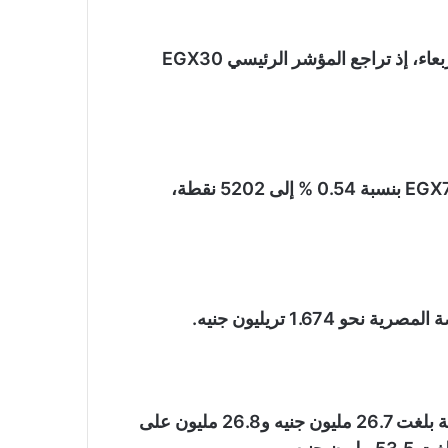
كما تباين أداء البورصة المصرية في مستهل تعاملات الأربعاء، إذ تراجع المؤشر الرئيسي EGX30
في حين صعد مؤشرا الشركات الصغيرة والمتوسطة EGX70 بنسبة 0.54 % إلى 5202 نقطة،
1.6 تريليون جنيه.
توجه المستثمرون العرب والأجانب نحو البيع بصافي قيمة بلغت 26.7 مليون جنيه و26.8 مليون على