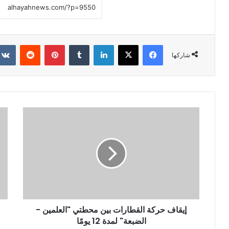
فيسبوك
X
لينكدإن
‏Tumblr
بينتيريست
‏Reddit
شاركها
إيقاف حركة القطارات بين محطتي "العلمين -
الضبعة" لمدة 12 يومًا