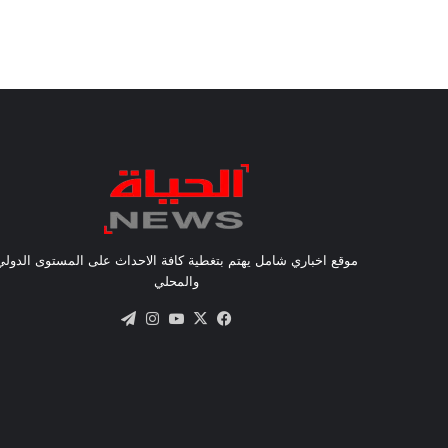
موقع اخباري شامل يهتم بتغطية كافة الاحداث على المستوى الدولي
والمحلي
X
فيسبوك
يوتيوب
انستقرام
تيلقرام