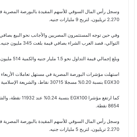
2.270 تريليون، لتربح 9 مليارات جنيه.
التوالي، قصد العرب الشراء بصافي قيمة بلغت 345 مليون جنيه.
وبلغ إجمالي قيمة التداول نحو 1.5 مليار جنيه والكمية 514 مليون ورقة منفذة على 34.8 ألف عملية.
استهلت مؤشرات البورصة المصرية في مستهل تعاملات الأربعاء 
EGX30 بنسبة 0.20% مسجلا 30715 نقاط، والشريعة الإسلامية بنسبة 0.26% عند مستوى 3270 نقطة.
8654 نقطة.
2.270 تريليون، لتربح 5 مليارات جنيه.