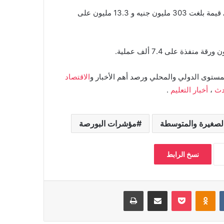
وفي حين توجه المستثمرون المصريين والأجانب نحو البيع بصافي قيمة بلغت 303 مليون جنيه و 13.3 مليون على
مستوى الدولي والمحلي ورصد أهم الأخبار و
الاقتصاد
دث
،
أخبار التعليم
.
لصغيرة والمتوسطة
مؤشرات البورصة
نسخ الرابط
بوكيت
Odnoklassniki
مشاركة عبر البريد
طباعة