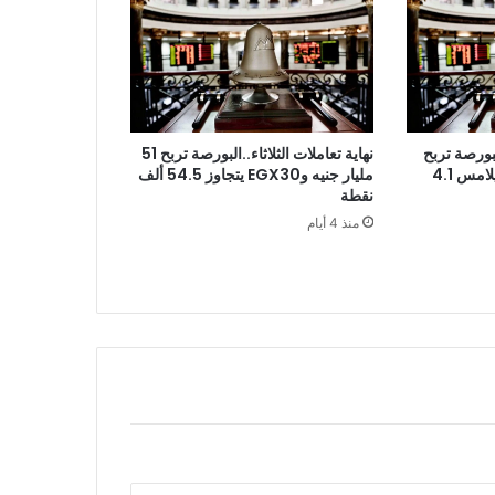
نهاية تعاملات الثلاثاء..البورصة تربح 51
بورصة تربح
مليار جنيه وEGX30 يتجاوز 54.5 ألف
18 مليار جنيه برأس مال يلامس 4.1
نقطة
منذ 4 أيام