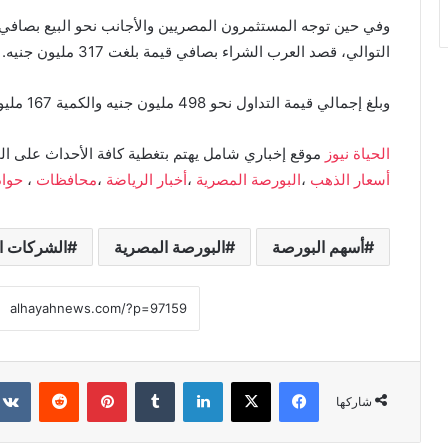
التوالي، قصد العرب الشراء بصافي قيمة بلغت 317 مليون جنيه.
وبلغ إجمالي قيمة التداول نحو 498 مليون جنيه والكمية 167 مليون ورقة منفذة على 7.4 ألف عملية.
الحياة نيوز
موقع إخباري شامل يهتم بتغطية كافة الأحداث على ال
أسعار الذهب
،
البورصة المصرية
،
أخبار الرياضة
،
محافظات
،
حوا
أسهم البورصة
البورصة المصرية
الشركات ا
فيسبوك
X
لينكدإن
بينتيريست
شاركها