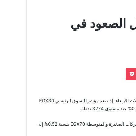
 الصعود في
بوكيت
Odnoklassn
واصلت مؤشرات البورصة المصرية في الصعود في منتصف تعاملات الأربعاء، إذ صعد مؤشرا السوق الرئيسي EGX30
كما ارتفع مؤشرا EGX100 بنسبة 0.46% عند 11958 نقطة، والشركات الصغيرة والمتوسطة EGX70 بنسبة 0.52% إلى