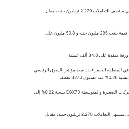
وسجل رأس المال السوقي للأسهم المقيدة بالبورصة المصرية في منتصف التعاملات 2.279 تريليون جنيه، مقابل
وفي حين توجه المستثمرون المصريين والأجانب نحو البيع بصافي قيمة بلغت 285 مليون جنيه و 59.8 مليون على
في المنطقة الخضراء، إذ صعد مؤشرا السوق الرئيسي
كما ارتفع مؤشرا EGX100 بنسبة 0.24% عند 11932 نقطة، والشركات الصغيرة والمتوسطة EGX70 بنسبة 0.22% إلى
وسجل رأس المال السوقي للأسهم المقيدة بالبورصة المصرية في مستهل التعاملات 2.278 تريليون جنيه، مقابل