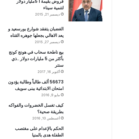
قروض بقيمة 1 5مليار دولار
لتنمية سيناء
ديسمبر 21, 2015
الغضبان يتفقد شوارع بورسعيد و
يعد الاهالي بجعلها جوهره القناه
ديسمبر 27, 2015
بيع ناطحة سحاب في هونج كونج
بأكثر من 5 مليارات دولار ..ذي
سنتر
أكتوبر 16, 2017
56673 ألف طالباً وطالبة يؤدون
امتحان الابتدائية ببنى سويف
مايو 9, 2016
كيف تغسل الخضروات والفواكه
بطريقة صحية؟
أغسطس 10, 2016
الحكم بالإعدام على مغتصب
الطفلة هدى بالمنيا