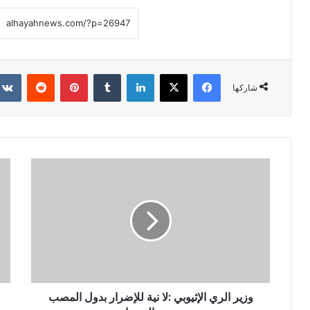
فيسبوك
X
لينكدإن
‏Tumblr
بينتيريست
‏Reddit
شاركها
وزير الري الإثيوبي :لا نية للإضرار بدول المصب