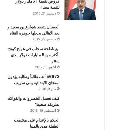
قروض بقيمة 1 5مليار دولار
لتنمية سيناء
ديسمبر 21, 2015
الغضبان يتفقد شوارع بورسعيد و
يعد الاهالي بجعلها جوهره القناه
ديسمبر 27, 2015
بيع ناطحة سحاب في هونج كونج
بأكثر من 5 مليارات دولار ..ذي
سنتر
أكتوبر 16, 2017
56673 ألف طالباً وطالبة يؤدون
امتحان الابتدائية ببنى سويف
مايو 9, 2016
كيف تغسل الخضروات والفواكه
بطريقة صحية؟
أغسطس 10, 2016
الحكم بالإعدام على مغتصب
الطفلة هدى بالمنيا