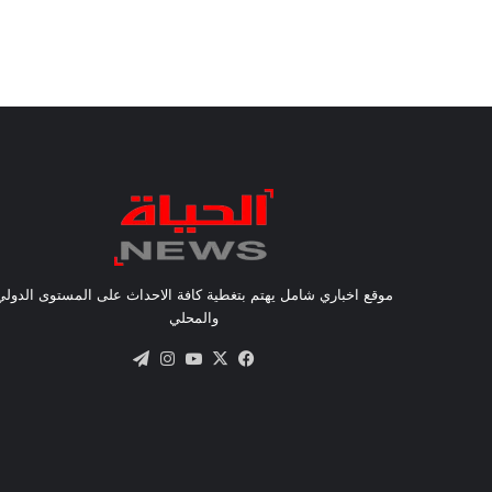
موقع اخباري شامل يهتم بتغطية كافة الاحداث على المستوى الدولي
والمحلي
X
فيسبوك
يوتيوب
انستقرام
تيلقرام