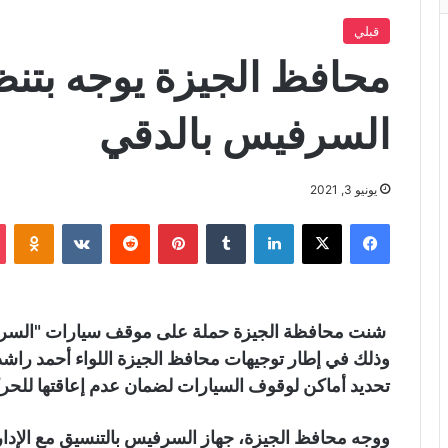
قبلي
محافظ الجيزة يوجه بتن
السرفيس بالدقي
يونيو 3, 2021
فيسبوك
X
لينكدإن
‏Tumblr
بينتيريست
‏Reddit
‏VKontakte
Odnoklassniki
شنت محافظة الجيزة حملة على موقف سيارات "السرفيس
وذلك في إطار توجيهات محافظ الجيزة اللواء أحمد راش
تحديد أماكن لوقوف السيارات لضمان عدم إعاقتها للحرك
ووجه محافظ الجيزة، جهاز السرفيس بالتنسيق مع الإدارة ا