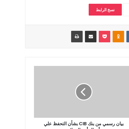
نسخ الرابط
‏VKontakte
Odnoklassniki
بوكيت
مشاركة عبر البريد
طباعة
بيان رسمي من بنك CIB بشأن التحفظ علي