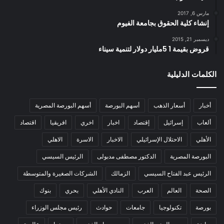
مارس 6, 2017
إنشاء كلية الحقوق بجامعة الفيوم
ديسمبر 21, 2015
قروض بقيمة 1 5مليار دولار لتنمية سيناء
الكلمات الدليلية
أخبار
أسعار الذهب
أسهم البورصة
أسهم البورصة المصرية
ألعاب
إسرائيل
إقتصاد
اخبار
اخري
افريقيا
اقتصاد
الأهلي
الاحتلال الإسرائيلي
الاخبار
الاسرة
الاهلي
البورصة المصرية
الدكتور مصطفى مدبولى
الرئيس السيسي
الرئيس عبد الفتاح السيسي
الزمالك
الشركات الصغيرة والمتوسطة
الصحة
العالم
العرب
النادي الأهلي
بحري
بنوك
بورصة
تكنولوجيا
جامعات
حوادث
رئيس مجلس الوزراء