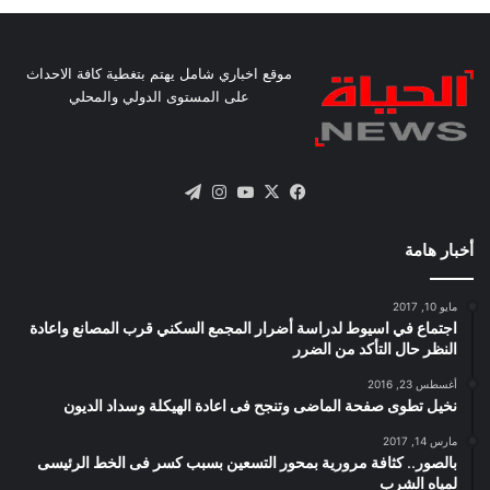
موقع اخباري شامل يهتم بتغطية كافة الاحداث
على المستوى الدولي والمحلي
X
فيسبوك
يوتيوب
انستقرام
تيلقرام
أخبار هامة
مايو 10, 2017
اجتماع في اسيوط لدراسة أضرار المجمع السكني قرب المصانع واعادة
النظر حال التأكد من الضرر
أغسطس 23, 2016
نخيل تطوى صفحة الماضى وتنجح فى اعادة الهيكلة وسداد الديون
مارس 14, 2017
بالصور.. كثافة مرورية بمحور التسعين بسبب كسر فى الخط الرئيسى
لمياه الشرب