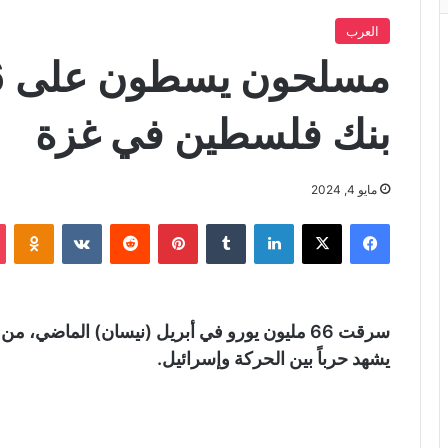
العرب
بنك فلسطين في غزة
مايو 4, 2024
فيسبوك
X
لينكدإن
‏Tumblr
بينتيريست
‏Reddit
‏VKontakte
Odnoklassniki
سرقت 66 مليون يورو في أبريل (نيسان) الماضي
يشهد حرباً بين الحركة وإسرائيل.