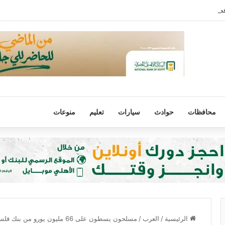
رفض مصر لتهجير الفلسطينيين أو المساس بالوضع فى القدس
محافظات
حوادث
سيارات
تعليم
منوعات
الرئيسية
/
العرب
/
مسلحون يسطون على 66 مليون يورو من بنك فلسطين في غزة