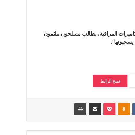
يرات المراقبة، يطالب مسلحون ملثمون
يسحبونها”.
نسخ الرابط
‏VKontakte
Odnoklassniki
بوكيت
مشاركة عبر البريد
طباعة