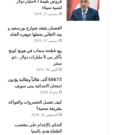
قروض بقيمة 1 5مليار دولار
لتنمية سيناء
ديسمبر 21, 2015
الغضبان يتفقد شوارع بورسعيد و
يعد الاهالي بجعلها جوهره القناه
ديسمبر 27, 2015
بيع ناطحة سحاب في هونج كونج
بأكثر من 5 مليارات دولار ..ذي
سنتر
أكتوبر 16, 2017
56673 ألف طالباً وطالبة يؤدون
امتحان الابتدائية ببنى سويف
مايو 9, 2016
كيف تغسل الخضروات والفواكه
بطريقة صحية؟
أغسطس 10, 2016
الحكم بالإعدام على مغتصب
الطفلة هدى بالمنيا