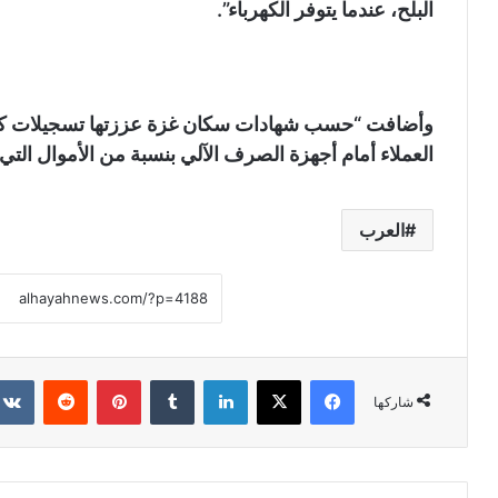
البلح، عندما يتوفر الكهرباء”.
وأضافت “حسب شهادات سكان غزة عززتها تسجيلات كام
العملاء أمام أجهزة الصرف الآلي بنسبة من الأموال التي 
العرب
فيسبوك
X
لينكدإن
‏Tumblr
بينتيريست
‏Reddit
شاركها