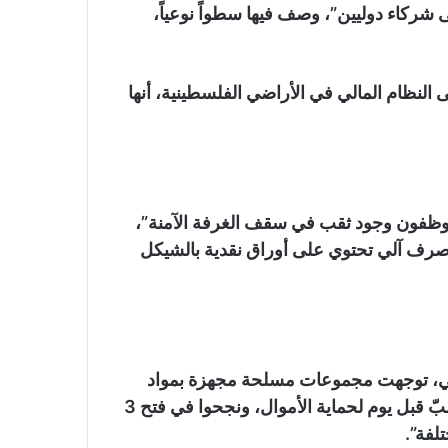
 شركاء دوليين”، وصف فيها سطواً نوعياً،
النظام المالي في الأراضي الفلسطينية، أنها
ماضي، لاحظ موظفون وجود ثقب في سقف الغرفة الآمنة”،
صرف آلي تحتوي على أوراق نقدية بالشيكل
1 أبريل (نيسان) الماضي، توجهت مجموعات مسلحة مجهزة بمواد
متفجرة إلى المبنى مجدداً، لتفجير حاجز من الإسمنت صبّ قبل يوم لحماية الأموال، ونجحوا في فتح 3