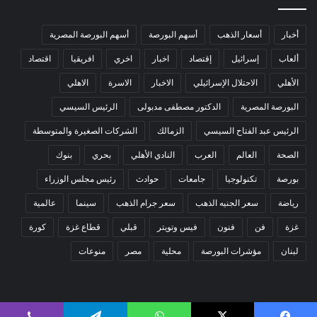
أخبار
أسعار الذهب
أسهم البورصة
أسهم البورصة المصرية
ألعاب
إسرائيل
إقتصاد
اخبار
اخري
افريقيا
اقتصاد
الأهلي
الاحتلال الإسرائيلي
الاخبار
الاسرة
الاهلي
البورصة المصرية
الدكتور مصطفى مدبولى
الرئيس السيسي
الرئيس عبد الفتاح السيسي
الزمالك
الشركات الصغيرة والمتوسطة
الصحة
العالم
العرب
النادي الأهلي
بحري
بنوك
بورصة
تكنولوجيا
جامعات
حوادث
رئيس مجلس الوزراء
رياضة
سعر الجنيه الذهب
سعر جرام الذهب
سينما
عالمية
غزة
فن
فنون
فيس وتويتر
قبلي
قطاع غزة
كورة
لبنان
مؤشرات البورصة
محلية
مصر
منوعات