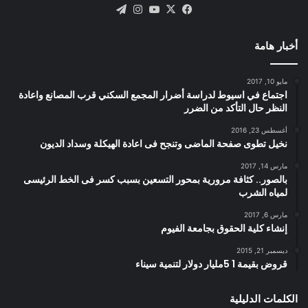
X
فيسبوك
يوتيوب
انستقرام
تيلقرام
أخبار هامة
مايو 10, 2017
اجتماع في اسيوط لدراسة أضرار المجمع السكني قرب المصانع واعادة
النظر حال التأكد من الضرر
أغسطس 23, 2016
نخيل تطوى صفحة الماضى وتنجح فى اعادة الهيكلة وسداد الديون
مارس 14, 2017
بالصور.. كثافة مرورية بمحور التسعين بسبب كسر فى الخط الرئيسى
لمياه الشرب
مارس 6, 2017
إنشاء كلية الحقوق بجامعة الفيوم
ديسمبر 21, 2015
قروض بقيمة 1 5مليار دولار لتنمية سيناء
الكلمات الدليلية