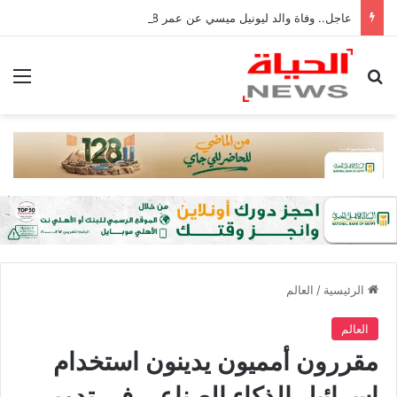
عاجل.. وفاة والد ليونيل ميسي عن عمر 68 عامًا في الأرجنتين
بحث عن
الق
الرئيسية
/
العالم
العالم
مقررون أمميون يدينون استخدام
إسرائيل الذكاء الصناعي في تدمير