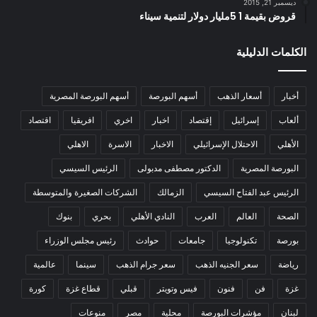
ديسمبر 21, 2015
قروض بقيمة 1 5مليار دولار لتنمية سيناء
الكلمات الدليلية
أخبار
أسعار الذهب
أسهم البورصة
أسهم البورصة المصرية
ألعاب
إسرائيل
إقتصاد
اخبار
اخري
افريقيا
اقتصاد
الأهلي
الاحتلال الإسرائيلي
الاخبار
الاسرة
الاهلي
البورصة المصرية
الدكتور مصطفى مدبولى
الرئيس السيسي
الرئيس عبد الفتاح السيسي
الزمالك
الشركات الصغيرة والمتوسطة
الصحة
العالم
العرب
النادي الأهلي
بحري
بنوك
بورصة
تكنولوجيا
جامعات
حوادث
رئيس مجلس الوزراء
رياضة
سعر الجنيه الذهب
سعر جرام الذهب
سينما
عالمية
غزة
فن
فنون
فيس وتويتر
قبلي
قطاع غزة
كورة
لبنان
مؤشرات البورصة
محلية
مصر
منوعات