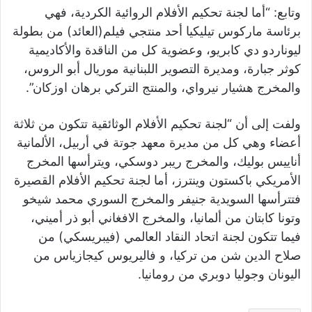
وتابع: “أما لجنة تحكيم الأفلام الروائية الكردية، فهي
برئاسة ماركوس تيليكيا أحد منتجي فيلم(العائد) من بطولة
ليوناردو دي كابريو، وعضوية كل من الناقدة والأكاديمية
كوثر جبارة، ومديرة التصوير اللبنانية موريال أبو الروس،
والمخرج هشيار نيرواي، والمنتج التركي برهان اوزكان”.
ولفت إلى أن “لجنة تحكيم الأفلام الوثائقية تتكون من ثلاثة
أعضاء وهي كل من مديرة معهد جوتة في أربيل، الألمانية
أناييس بوليك، والمخرج ريبر دوسكي، ويترأسها المخرج
الأمريكي باكستون وينترز، أما لجنة تحكيم الأفلام القصيرة
فتترأسها السويدية جنيفر والمخرج السوري محمد شيخو
وتونا كابتان من ألمانيا، والمخرج الافغاني أبو ذر أميني،
فيما تتكون لجنة اتحاد النقاد العالمي (فيبريسكي) من
صلاح الدين شن من تركيا، و فاليريوس كيجازياس من
اليونان وجوليا دوبري من رومانيا.