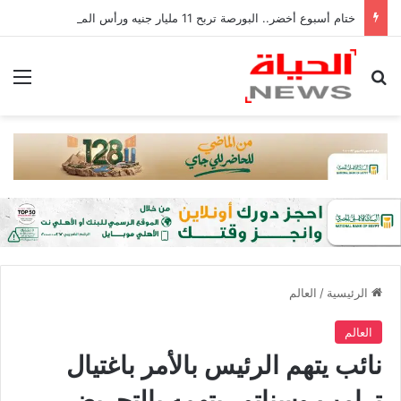
ختام أسبوع أخضر.. البورصة تربح 11 مليار جنيه ورأس المال يكسر 4.1 تريليون
بحث عن
الق
الرئيسية
/
العالم
العالم
نائب يتهم الرئيس بالأمر باغتيال
ترامب وسناتور يتهمه بالتحريض..