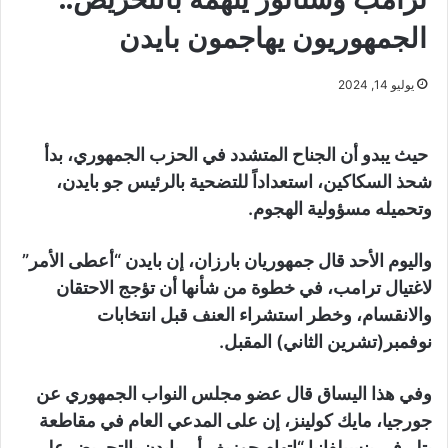
الجمهوريون يهاجمون بايدن
يوليو 14, 2024
حيث يبدو أن الجناح المتشدد في الحزب الجمهوري، بدأ
شحذ السكاكين، استعداداً للتضحية بالرئيس جو بايدن،
وتحميله مسؤولية الهجوم.
واليوم الأحد قال جمهوريان بارزان، إن بايدن “أعطى الأمر”
لاغتيال ترامب، في خطوة من شأنها أن تؤجج الاحتقان
والانقسام، وخطر استشراء العنف قبل انتخابات
نوفمبر(تشرين الثاني) المقبل.
وفي هذا اليساق قال عضو مجلس النواب الجمهوري عن
جورجيا، مايك كولينز، إن على المدعي العام في مقاطعة
بتلر في بنسيلفانيا “اتهام جوزيف أر. بايدن بالتحريض على