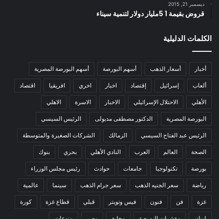
ديسمبر 21, 2015
قروض بقيمة 1 5مليار دولار لتنمية سيناء
الكلمات الدليلية
أخبار
أسعار الذهب
أسهم البورصة
أسهم البورصة المصرية
ألعاب
إسرائيل
إقتصاد
اخبار
اخري
افريقيا
اقتصاد
الأهلي
الاحتلال الإسرائيلي
الاخبار
الاسرة
الاهلي
البورصة المصرية
الدكتور مصطفى مدبولى
الرئيس السيسي
الرئيس عبد الفتاح السيسي
الزمالك
الشركات الصغيرة والمتوسطة
الصحة
العالم
العرب
النادي الأهلي
بحري
بنوك
بورصة
تكنولوجيا
جامعات
حوادث
رئيس مجلس الوزراء
رياضة
سعر الجنيه الذهب
سعر جرام الذهب
سينما
عالمية
غزة
فن
فنون
فيس وتويتر
قبلي
قطاع غزة
كورة
لبنان
مؤشرات البورصة
محلية
مصر
منوعات