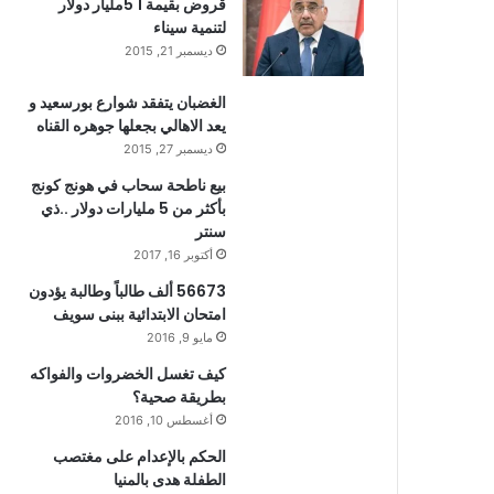
قروض بقيمة 1 5مليار دولار
لتنمية سيناء
ديسمبر 21, 2015
الغضبان يتفقد شوارع بورسعيد و
يعد الاهالي بجعلها جوهره القناه
ديسمبر 27, 2015
بيع ناطحة سحاب في هونج كونج
بأكثر من 5 مليارات دولار ..ذي
سنتر
أكتوبر 16, 2017
56673 ألف طالباً وطالبة يؤدون
امتحان الابتدائية ببنى سويف
مايو 9, 2016
كيف تغسل الخضروات والفواكه
بطريقة صحية؟
أغسطس 10, 2016
الحكم بالإعدام على مغتصب
الطفلة هدى بالمنيا