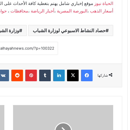
الحياة نيوز
موقع إخباري شامل يهتم بتغطية كافة الأحداث على ال
أسعار الذهب
،
البورصة المصرية
،
أخبار الرياضة
،
محافظات
،
حوا
حصاد النشاط الاسبوعي لوزارة الشباب
وزارة الشب
فيسبوك
X
لينكدإن
بينتيريست
شاركها