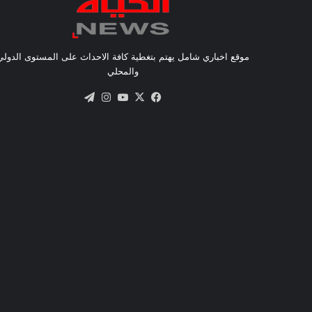
موقع اخباري شامل يهتم بتغطية كافة الاحداث على المستوى الدولي
والمحلي
X
فيسبوك
يوتيوب
انستقرام
تيلقرام