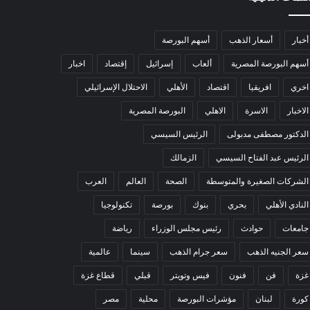
أخبار
أسعار الذهب
أسهم البورصة
أسهم البورصة المصرية
ألعاب
إسرائيل
إقتصاد
اخبار
اخري
افريقيا
اقتصاد
الأهلي
الاحتلال الإسرائيلي
الاخبار
الاسرة
الاهلي
البورصة المصرية
الدكتور مصطفى مدبولى
الرئيس السيسي
الرئيس عبد الفتاح السيسي
الزمالك
الشركات الصغيرة والمتوسطة
الصحة
العالم
العرب
النادي الأهلي
بحري
بنوك
بورصة
تكنولوجيا
جامعات
حوادث
رئيس مجلس الوزراء
رياضة
سعر الجنيه الذهب
سعر جرام الذهب
سينما
عالمية
غزة
فن
فنون
فيس وتويتر
قبلي
قطاع غزة
كورة
لبنان
مؤشرات البورصة
محلية
مصر