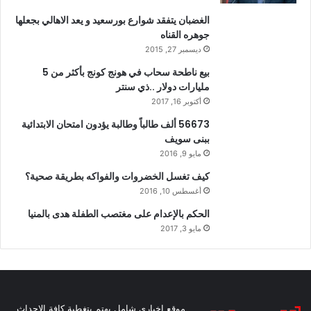
الغضبان يتفقد شوارع بورسعيد و يعد الاهالي بجعلها
جوهره القناه
ديسمبر 27, 2015
بيع ناطحة سحاب في هونج كونج بأكثر من 5
مليارات دولار ..ذي سنتر
أكتوبر 16, 2017
56673 ألف طالباً وطالبة يؤدون امتحان الابتدائية
ببنى سويف
مايو 9, 2016
كيف تغسل الخضروات والفواكه بطريقة صحية؟
أغسطس 10, 2016
الحكم بالإعدام على مغتصب الطفلة هدى بالمنيا
مايو 3, 2017
موقع اخباري شامل يهتم بتغطية كافة الاحداث