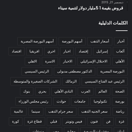
ديسمبر 21, 2015
قروض بقيمة 1 5مليار دولار لتنمية سيناء
الكلمات الدليلية
أخبار
أسعار الذهب
أسهم البورصة
أسهم البورصة المصرية
ألعاب
إسرائيل
إقتصاد
اخبار
اخري
افريقيا
اقتصاد
الأهلي
الاحتلال الإسرائيلي
الاخبار
الاسرة
الاهلي
البورصة المصرية
الدكتور مصطفى مدبولى
الرئيس السيسي
الرئيس عبد الفتاح السيسي
الزمالك
الشركات الصغيرة والمتوسطة
الصحة
العالم
العرب
النادي الأهلي
بحري
بنوك
بورصة
تكنولوجيا
جامعات
حوادث
رئيس مجلس الوزراء
رياضة
سعر الجنيه الذهب
سعر جرام الذهب
سينما
عالمية
غزة
فن
فنون
فيس وتويتر
قبلي
قطاع غزة
كورة
لبنان
مؤشرات البورصة
محلية
مصر
منوعات