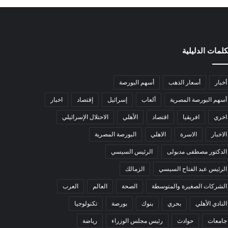
كلمات الدليلية
أخبار
أسعار الذهب
أسهم البورصة
أسهم البورصة المصرية
ألعاب
إسرائيل
إقتصاد
اخبار
اخري
افريقيا
اقتصاد
الأهلي
الاحتلال الإسرائيلي
الاخبار
الاسرة
الاهلي
البورصة المصرية
الدكتور مصطفى مدبولى
الرئيس السيسي
الرئيس عبد الفتاح السيسي
الزمالك
الشركات الصغيرة والمتوسطة
الصحة
العالم
العرب
النادي الأهلي
بحري
بنوك
بورصة
تكنولوجيا
جامعات
حوادث
رئيس مجلس الوزراء
رياضة