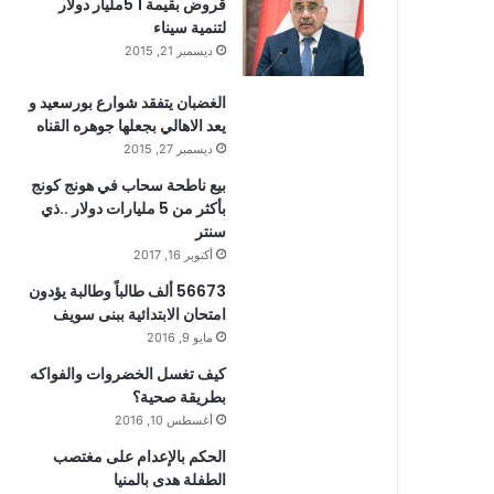
قروض بقيمة 1 5مليار دولار
لتنمية سيناء
ديسمبر 21, 2015
الغضبان يتفقد شوارع بورسعيد و
يعد الاهالي بجعلها جوهره القناه
ديسمبر 27, 2015
بيع ناطحة سحاب في هونج كونج
بأكثر من 5 مليارات دولار ..ذي
سنتر
أكتوبر 16, 2017
56673 ألف طالباً وطالبة يؤدون
امتحان الابتدائية ببنى سويف
مايو 9, 2016
كيف تغسل الخضروات والفواكه
بطريقة صحية؟
أغسطس 10, 2016
الحكم بالإعدام على مغتصب
الطفلة هدى بالمنيا