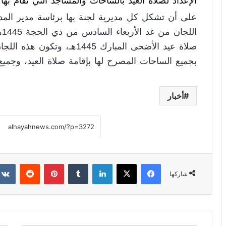
الإعداد لصلاة العيد بالساحات والمساجد التي تقام بها 
على أن تشكل كل مديرية لجنة بها برئاسة مدير المدي
صلاة عيد الأضحى المبارك 1445ه
بجميع الساحات المصرح لها بإقامة صلاة العيد، وجميع 
أخبار
فيسبوك
X
لينكدإن
‏Tumblr
بينتيريست
‏Reddit
شاركها