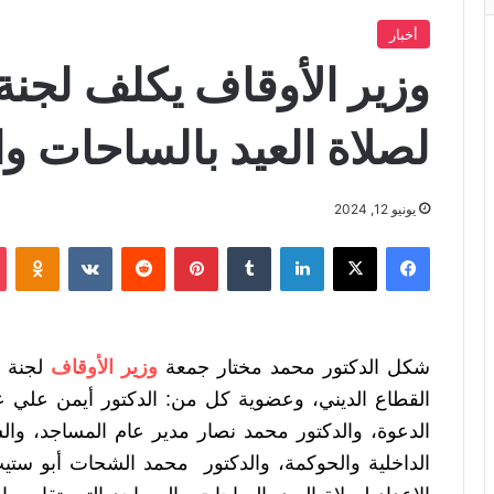
أخبار
وزير الأوقاف يكلف لجنة ل
لصلاة العيد بالساحات و
يونيو 12, 2024
فيسبوك
X
لينكدإن
‏Tumblr
بينتيريست
‏Reddit
‏VKontakte
Odnoklassniki
شكل الدكتور محمد مختار جمعة
وزير الأوقاف
لجنة 
القطاع الديني، وعضوية كل من: الدكتور أيمن علي عب
الدعوة، والدكتور محمد نصار مدير عام المساجد، والش
الداخلية والحوكمة، والدكتور محمد الشحات أبو ستيت