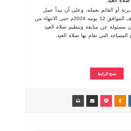
صلاة العيد.
رية أو القائم بعمله، وعلى أن يبدأ عمل
اللجان من غد الأربعاء السادس من ذي الحجة 1445هــ الموافق 12 يونيه 2024م حتى الانتهاء من
ـ، وتكون هذه اللجان مسئولة عن متابعة وتنظيم صلاة العيد
المساجد التي تقام بها صلاة العيد.
نسخ الرابط
‏VKontakte
Odnoklassniki
بوكيت
مشاركة عبر البريد
طباعة