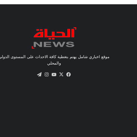
موقع اخباري شامل يهتم بتغطية كافة الاحداث على المستوى الدولي
والمحلي
X
فيسبوك
يوتيوب
انستقرام
تيلقرام