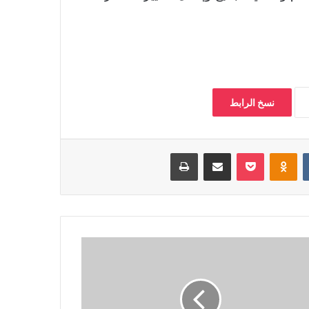
نسخ الرابط
‏VKontakte
Odnoklassniki
بوكيت
مشاركة عبر البريد
طباعة