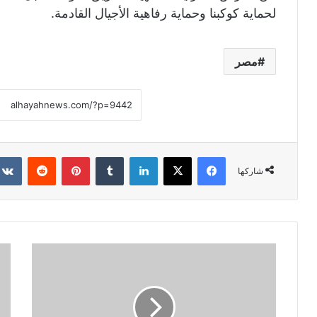
لحماية كوكبنا وحماية رفاهية الأجيال القادمة.
مصر
فيسبوك
X
لينكدإن
‏Tumblr
بينتيريست
‏Reddit
شاركها