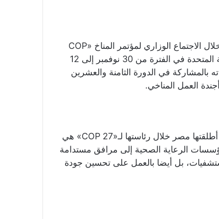
جاء ذلك في كلمة الدكتور خالد عبدالغفار، اليوم الأحد، خلال الاجتماع الوزاري لمؤتمر المناخ «COP
28» الذي يعقد في إمارة «دبي» بدولة الإمارات العربية المتحدة في الفترة من 30 نوفمبر إلى 12
ن سعادته بالمشاركة في الدورة الثامنة والعشرين
جندة العمل المناخي.
وأوضح الدكتور خالد عبدالغفار، أن المبادرة الأولى التي أطلقتها مصر خلال رئاستها لـ«COP 27» هي
ؤسسات الرعاية الصحية إلى مرافق مستدامة
ستشفيات، بل أيضا بالعمل على تحسين جودة