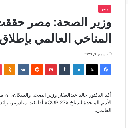
مصر
وزير الصحة: مصر حققت
المناخي العالمي بإطلاق 
ديسمبر 3, 2023
فيسبوك
X
لينكدإن
‏Tumblr
بينتيريست
‏Reddit
‏VKontakte
Odnoklassniki
أكد الدكتور خالد عبدالغفار وزير الصحة والسكان، أن م
الأمم المتحدة للمناخ «COP 27» أط
العالمي.