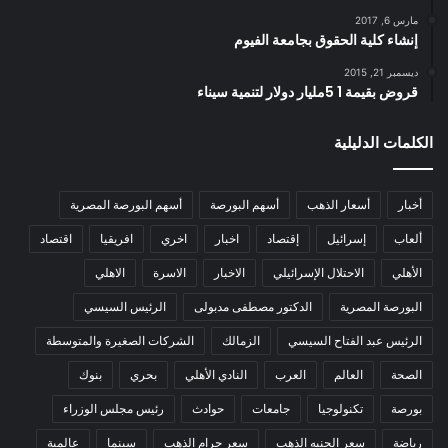
مارس 6, 2017
إنشاء كلية الحقوق بجامعة الفيوم
ديسمبر 21, 2015
قروض بقيمة 1 5مليار دولار لتنمية سيناء
الكلمات الدليلية
أخبار
أسعار الذهب
أسهم البورصة
أسهم البورصة المصرية
ألعاب
إسرائيل
إقتصاد
اخبار
اخري
افريقيا
اقتصاد
الأهلي
الاحتلال الإسرائيلي
الاخبار
الاسرة
الاهلي
البورصة المصرية
الدكتور مصطفى مدبولى
الرئيس السيسي
الرئيس عبد الفتاح السيسي
الزمالك
الشركات الصغيرة والمتوسطة
الصحة
العالم
العرب
النادي الأهلي
بحري
بنوك
بورصة
تكنولوجيا
جامعات
حوادث
رئيس مجلس الوزراء
رياضة
سعر الجنيه الذهب
سعر جرام الذهب
سينما
عالمية