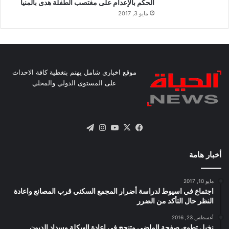
الحكم بالإعدام على مغتصب الطفلة هدى بالمنيا
مايو 3, 2017
موقع اخباري شامل يهتم بتغطية كافة الاحداث
على المستوى الدولي والمحلي
X
فيسبوك
يوتيوب
انستقرام
تيلقرام
أخبار هامة
مايو 10, 2017
اجتماع في اسيوط لدراسة أضرار المجمع السكني قرب المصانع واعادة
النظر حال التأكد من الضرر
أغسطس 23, 2016
نخيل تطوى صفحة الماضى وتنجح فى اعادة الهيكلة وسداد الديون