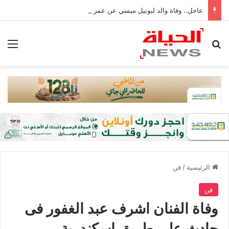
عاجل.. وفاة والد ليونيل ميسي عن عمر 68 عامًا في الأرجنتين
بحث عن
الق
الرئيسية
/
فن
فن
وفاة الفنان اشرف عبد الغفور فى
حادث على طريق اسكندرية