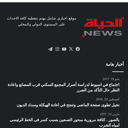
موقع اخباري شامل يهتم بتغطية كافة الاحداث
على المستوى الدولي والمحلي
X
فيسبوك
يوتيوب
انستقرام
تيلقرام
أخبار هامة
مايو 10, 2017
اجتماع في اسيوط لدراسة أضرار المجمع السكني قرب المصانع واعادة
النظر حال التأكد من الضرر
أغسطس 23, 2016
نخيل تطوى صفحة الماضى وتنجح فى اعادة الهيكلة وسداد الديون
مارس 14, 2017
بالصور.. كثافة مرورية بمحور التسعين بسبب كسر فى الخط الرئيسى
لمياه الشرب