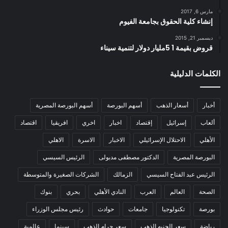
مارس 6, 2017
إنشاء كلية الحقوق بجامعة الفيوم
ديسمبر 21, 2015
قروض بقيمة 1 5مليار دولار لتنمية سيناء
الكلمات الدليلية
أخبار
أسعار الذهب
أسهم البورصة
أسهم البورصة المصرية
ألعاب
إسرائيل
إقتصاد
اخبار
اخري
افريقيا
اقتصاد
الأهلي
الاحتلال الإسرائيلي
الاخبار
الاسرة
الاهلي
البورصة المصرية
الدكتور مصطفى مدبولى
الرئيس السيسي
الرئيس عبد الفتاح السيسي
الزمالك
الشركات الصغيرة والمتوسطة
الصحة
العالم
العرب
النادي الأهلي
بحري
بنوك
بورصة
تكنولوجيا
جامعات
حوادث
رئيس مجلس الوزراء
رياضة
سعر الجنيه الذهب
سعر جرام الذهب
سينما
عالمية