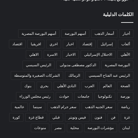
الكلمات الدليلية
أخبار
أسعار الذهب
أسهم البورصة
أسهم البورصة المصرية
ألعاب
إسرائيل
إقتصاد
اخبار
اخري
افريقيا
اقتصاد
الأهلي
الاحتلال الإسرائيلي
الاخبار
الاسرة
الاهلي
البورصة المصرية
الدكتور مصطفى مدبولى
الرئيس السيسي
الرئيس عبد الفتاح السيسي
الزمالك
الشركات الصغيرة والمتوسطة
الصحة
العالم
العرب
النادي الأهلي
بحري
بنوك
بورصة
تكنولوجيا
جامعات
حوادث
رئيس مجلس الوزراء
رياضة
سعر الجنيه الذهب
سعر جرام الذهب
سينما
عالمية
غزة
فن
فنون
فيس وتويتر
قبلي
قطاع غزة
كورة
لبنان
مؤشرات البورصة
محلية
مصر
منوعات