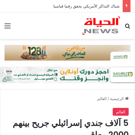
شباك التذاكر الأمريكي يحقق رقما قياسيا
بحث عن
الق
الرئيسية
/
العالم
العالم
5 آلاف جندي إسرائيلي جريح بينهم
2000 معاق