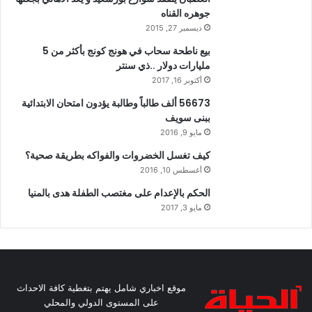
جوهره القناه
ديسمبر 27, 2015
بيع ناطحة سحاب في هونج كونج بأكثر من 5
مليارات دولار ..ذي سنتر
أكتوبر 16, 2017
56673 ألف طالباً وطالبة يؤدون امتحان الابتدائية
ببنى سويف
مايو 9, 2016
كيف تغسل الخضروات والفواكه بطريقة صحية؟
أغسطس 10, 2016
الحكم بالإعدام على مغتصب الطفلة هدى بالمنيا
مايو 3, 2017
موقع اخباري شامل يهتم بتغطية كافة الاحداث
على المستوى الدولي والمحلي