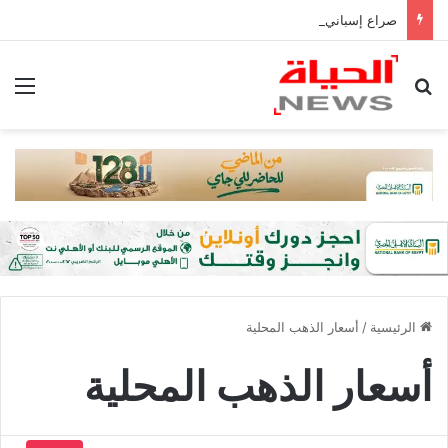
صراع إسباني على رودري.. برشلونة يتحرك وريال مدريد يترقب
بحث عن
الق
الرئيسية
/
أسعار الذهب المحلية
أسعار الذهب المحلية