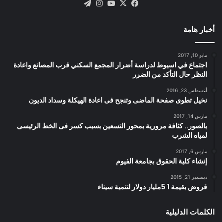
X
فيسبوك
يوتيوب
انستقرام
تيلقرام
أخبار هامة
مايو 10, 2017
اجتماع في اسيوط لدراسة أضرار المجمع السكني قرب المصانع واعادة
النظر حال التأكد من الضرر
أغسطس 23, 2016
نخيل تطوى صفحة الماضى وتنجح فى اعادة الهيكلة وسداد الديون
مارس 14, 2017
بالصور.. كثافة مرورية بمحور التسعين بسبب كسر فى الخط الرئيسى
لمياه الشرب
مارس 6, 2017
إنشاء كلية الحقوق بجامعة الفيوم
ديسمبر 21, 2015
قروض بقيمة 1 5مليار دولار لتنمية سيناء
الكلمات الدليلية