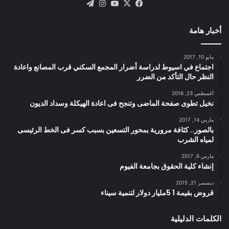
X
فيسبوك
يوتيوب
انستقرام
تيلقرام
أخبار هامة
مايو 10, 2017
اجتماع في اسيوط لدراسة أضرار المجمع السكني قرب المصانع واعادة
النظر حال التأكد من الضرر
أغسطس 23, 2016
نخيل تطوى صفحة الماضى وتنجح فى اعادة الهيكلة وسداد الديون
مارس 14, 2017
بالصور.. كثافة مرورية بمحور التسعين بسبب كسر فى الخط الرئيسى
لمياه الشرب
مارس 6, 2017
إنشاء كلية الحقوق بجامعة الفيوم
ديسمبر 21, 2015
قروض بقيمة 1 5مليار دولار لتنمية سيناء
الكلمات الدليلية