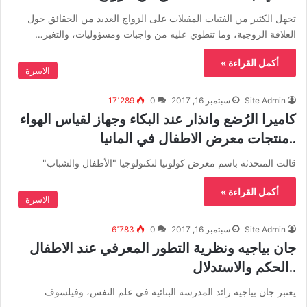
تجهل الكثير من الفتيات المقبلات على الزواج العديد من الحقائق حول
العلاقة الزوجية، وما تنطوي عليه من واجبات ومسؤوليات، والتغير…
أكمل القراءة »
الاسرة
Site Admin
سبتمبر 16, 2017
0
17٬289
كاميرا الرُضع وانذار عند البكاء وجهاز لقياس الهواء
..منتجات معرض الاطفال في المانيا
قالت المتحدثة باسم معرض كولونيا لتكنولوجيا "الأطفال والشباب"
أكمل القراءة »
الاسرة
Site Admin
سبتمبر 16, 2017
0
6٬783
جان بياجيه ونظرية التطور المعرفي عند الاطفال
..الحكم والاستدلال
يعتبر جان بياجيه رائد المدرسة البنائية في علم النفس، وفيلسوف