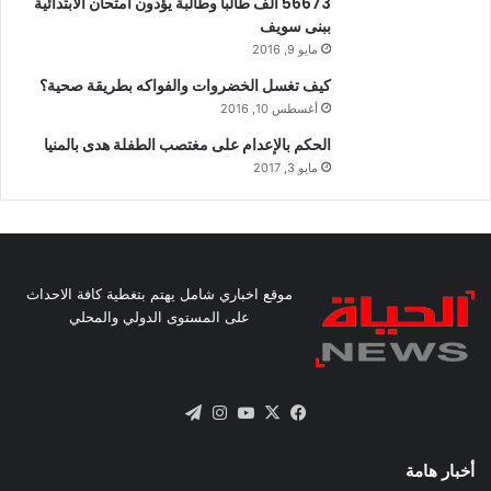
56673 ألف طالباً وطالبة يؤدون امتحان الابتدائية
ببنى سويف
مايو 9, 2016
كيف تغسل الخضروات والفواكه بطريقة صحية؟
أغسطس 10, 2016
الحكم بالإعدام على مغتصب الطفلة هدى بالمنيا
مايو 3, 2017
موقع اخباري شامل يهتم بتغطية كافة الاحداث
على المستوى الدولي والمحلي
X
فيسبوك
يوتيوب
انستقرام
تيلقرام
أخبار هامة