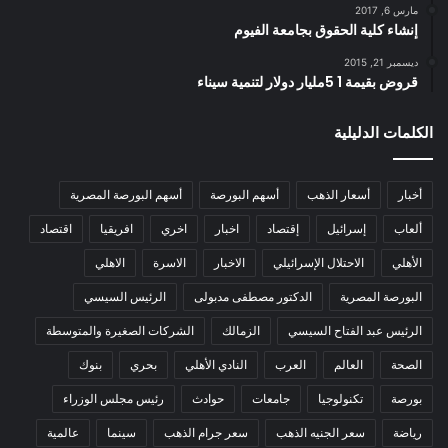
مارس 6, 2017
إنشاء كلية الحقوق بجامعة الفيوم
ديسمبر 21, 2015
قروض بقيمة 1 5مليار دولار لتنمية سيناء
الكلمات الدليلية
أخبار
أسعار الذهب
أسهم البورصة
أسهم البورصة المصرية
ألعاب
إسرائيل
إقتصاد
اخبار
اخري
افريقيا
اقتصاد
الأهلي
الاحتلال الإسرائيلي
الاخبار
الاسرة
الاهلي
البورصة المصرية
الدكتور مصطفى مدبولى
الرئيس السيسي
الرئيس عبد الفتاح السيسي
الزمالك
الشركات الصغيرة والمتوسطة
الصحة
العالم
العرب
النادي الأهلي
بحري
بنوك
بورصة
تكنولوجيا
جامعات
حوادث
رئيس مجلس الوزراء
رياضة
سعر الجنيه الذهب
سعر جرام الذهب
سينما
عالمية