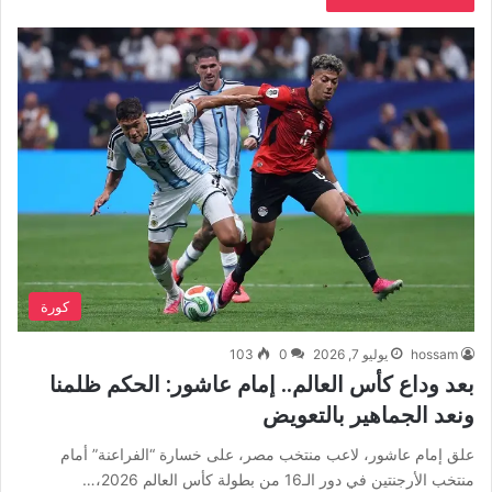
كورة
hossam
يوليو 7, 2026
0
103
بعد وداع كأس العالم.. إمام عاشور: الحكم ظلمنا
ونعد الجماهير بالتعويض
علق إمام عاشور، لاعب منتخب مصر، على خسارة “الفراعنة” أمام
منتخب الأرجنتين في دور الـ16 من بطولة كأس العالم 2026،…