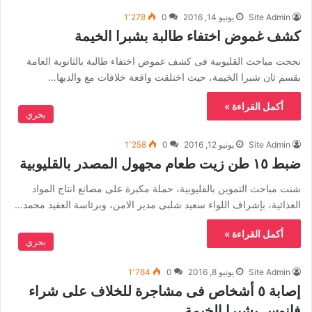
Site Admin
يونيو 14, 2016
0
1٬278
كشف غموض اختفاء طالبة بشبرا الخيمة
نجحت مباحث القليوبية فى كشف غموض اختفاء طالبة بالثانوية العامة
بقسم ثان شبرا الخيمة، حيث اختلقت واقعة خلافات مع والديها…
أكمل القراءة »
بحري
Site Admin
يونيو 12, 2016
0
1٬258
ضبط ١٥ طن زيت طعام مجهول المصدر بالقليوبية
شنت مباحث التموين بالقليوبية، حملة مكبرة على مصانع انتاج المواد
الغذائية، بإشراف اللواء سعيد شلبى مدير الامن، وبرئاسة العقيد محمد…
أكمل القراءة »
بحري
Site Admin
يونيو 8, 2016
0
1٬784
إصابة ٥ أشخاص فى مشاجرة للخلاف على شراء
فانوس بشبرا الخيمة