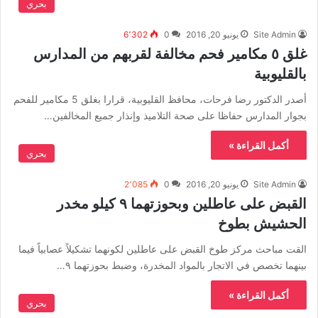
بحري
Site Admin
يونيو 20, 2016
0
6٬302
غلق ٥ مكامير فحم مخالفة لقربهم من المدارس
بالقليوبية
أصدر الدكتور رضا فرحات، محافظ القليوبية، قرارا بغلق 5 مكامير للفحم
بجوار المدارس حفاظا على صحة التلاميذ وإنذار جميع المخالفين…
أكمل القراءة »
بحري
Site Admin
يونيو 20, 2016
0
2٬085
القبض على عاطلين وبحوزتهما ٩ كيلو مخدر
الحشيش بطوخ
القت مباحث مركز طوخ القبض على عاطلين لكونهما تشكيلاً عصابياً فيما
بينهما تخصص في الاتجار بالمواد المخدرة، وضبط بحوزتهما ٩…
أكمل القراءة »
بحري