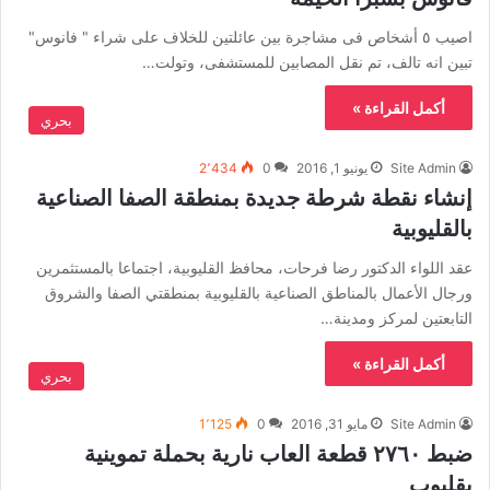
اصيب ٥ أشخاص فى مشاجرة بين عائلتين للخلاف على شراء " فانوس"
تبين انه تالف، تم نقل المصابين للمستشفى، وتولت…
أكمل القراءة »
بحري
Site Admin
يونيو 1, 2016
0
2٬434
إنشاء نقطة شرطة جديدة بمنطقة الصفا الصناعية
بالقليوبية
عقد اللواء الدكتور رضا فرحات، محافظ القليوبية، اجتماعا بالمستثمرين
ورجال الأعمال بالمناطق الصناعية بالقليوبية بمنطقتي الصفا والشروق
التابعتين لمركز ومدينة…
أكمل القراءة »
بحري
Site Admin
مايو 31, 2016
0
1٬125
ضبط ٢٧٦٠ قطعة العاب نارية بحملة تموينية
بقليوب