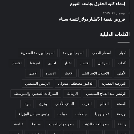
إنشاء كلية الحقوق بجامعة الفيوم
ديسمبر 21, 2015
قروض بقيمة 1 5مليار دولار لتنمية سيناء
الكلمات الدليلية
أخبار
أسعار الذهب
أسهم البورصة
أسهم البورصة المصرية
ألعاب
إسرائيل
إقتصاد
اخبار
اخري
افريقيا
اقتصاد
الأهلي
الاحتلال الإسرائيلي
الاخبار
الاسرة
الاهلي
البورصة المصرية
الدكتور مصطفى مدبولى
الرئيس السيسي
الرئيس عبد الفتاح السيسي
الزمالك
الشركات الصغيرة والمتوسطة
الصحة
العالم
العرب
النادي الأهلي
بحري
بنوك
بورصة
تكنولوجيا
جامعات
حوادث
رئيس مجلس الوزراء
رياضة
سعر الجنيه الذهب
سعر جرام الذهب
سينما
عالمية