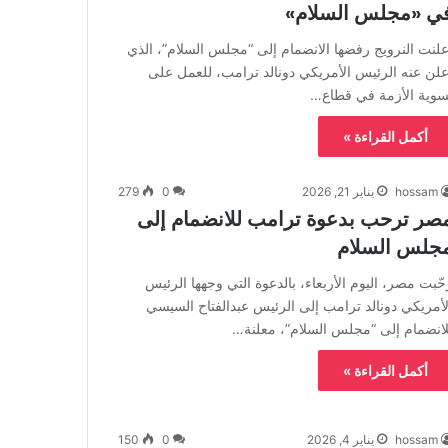
ي «مجلس السلام»
علنت النرويج رفضها الانضمام إلى “مجلس السلام”، الذي
علن عنه الرئيس الأمريكي دونالد ترامب، للعمل على
سوية الأزمة في قطاع…
أكمل القراءة »
hossam
يناير 21, 2026
0
279
صر ترحب بدعوة ترامب للانضمام إلى
جلس السلام
حّبت مصر، اليوم الأربعاء، بالدعوة التي وجهها الرئيس
لأمريكي دونالد ترامب إلى الرئيس عبدالفتاح السيسي
لانضمام إلى “مجلس السلام”، معلنة…
أكمل القراءة »
hossam
يناير 4, 2026
0
150