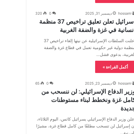
hossam
ديسمبر 31, 2025
0
320
إسرائيل تعلن تعليق تراخيص 37 منظمة
نسانية في غزة والضفة الغربية
أعلنت السلطات الإسرائيلية عن نيتها إلغاء تراخيص 37
نظمة دولية غير حكومية تعمل في قطاع غزة والضفة
لغربية، بدعوى فشل…
أكمل القراءة »
hossam
ديسمبر 23, 2025
0
65
زير الدفاع الإسرائيلي: لن ننسحب من
امل غزة ونخطط لبناء مستوطنات
ديدة
علن وزير الدفاع الإسرائيلي يسرائيل كاتس، اليوم الثلاثاء،
ن إسرائيل لن تنسحب مطلقًا من كامل قطاع غزة، مشيرًا
لى نية…