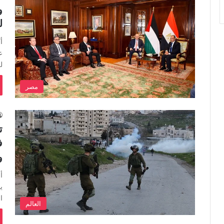
و
ل
أ
ع
ل
مصر
ف
و
أ
ي
ا
العالم