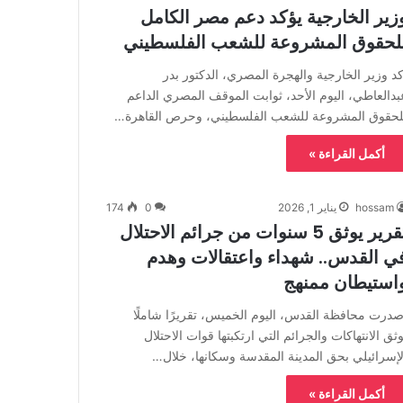
زير الخارجية يؤكد دعم مصر الكامل
لحقوق المشروعة للشعب الفلسطيني
كد وزير الخارجية والهجرة المصري، الدكتور بدر
بدالعاطي، اليوم الأحد، ثوابت الموقف المصري الداعم
لحقوق المشروعة للشعب الفلسطيني، وحرص القاهرة…
أكمل القراءة »
hossam
يناير 1, 2026
0
174
تقرير يوثق 5 سنوات من جرائم الاحتلال
ي القدس.. شهداء واعتقالات وهدم
استيطان ممنهج
صدرت محافظة القدس، اليوم الخميس، تقريرًا شاملًا
وثق الانتهاكات والجرائم التي ارتكبتها قوات الاحتلال
لإسرائيلي بحق المدينة المقدسة وسكانها، خلال…
أكمل القراءة »