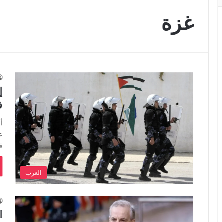
غزة
إ
ف
أ
ع
ق
العرب
ا