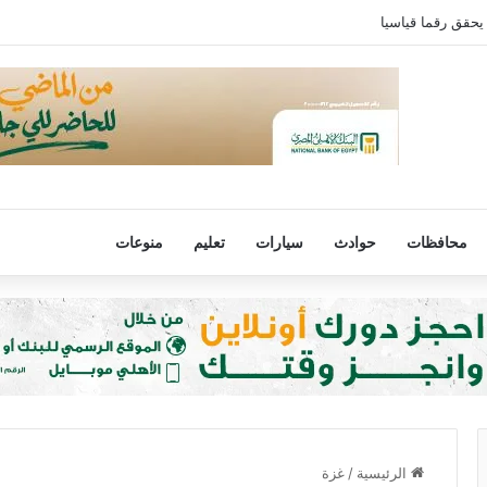
ي.. برشلونة يتحرك وريال مدريد يترقب
محافظات
حوادث
سيارات
تعليم
منوعات
الرئيسية
/
غزة