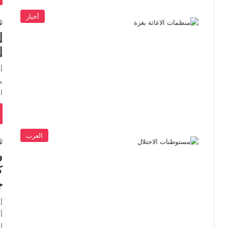
أخبار
إ
م
ا
العرب
و
ك
ج
أ
أ
إ