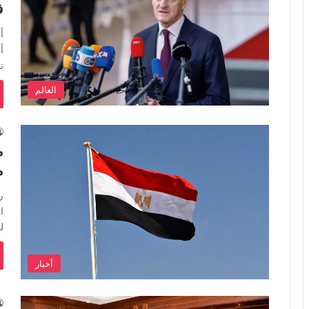
ف
أ
أ
ت
العالم
م
م
ر
ا
ل
أخبار