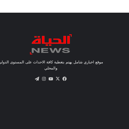
موقع اخباري شامل يهتم بتغطية كافة الاحداث على المستوى الدولي
والمحلي
X
فيسبوك
يوتيوب
انستقرام
تيلقرام