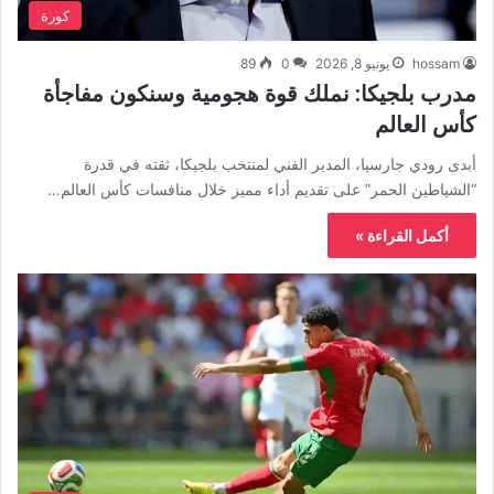
كورة
hossam
يونيو 8, 2026
0
89
مدرب بلجيكا: نملك قوة هجومية وسنكون مفاجأة
كأس العالم
أبدى رودي جارسيا، المدير الفني لمنتخب بلجيكا، ثقته في قدرة
“الشياطين الحمر” على تقديم أداء مميز خلال منافسات كأس العالم…
أكمل القراءة »