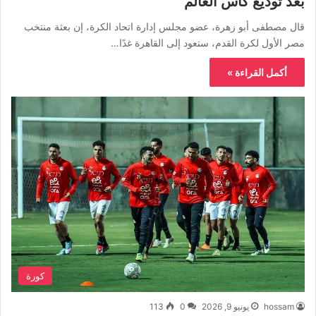
بعد توديع كأس العالم
قال مصطفى أبو زهرة، عضو مجلس إدارة اتحاد الكرة، إن بعثة منتخب
مصر الأول لكرة القدم، ستعود إلى القاهرة غدًا…
أكمل القراءة »
كورة
hossam
يونيو 9, 2026
0
113