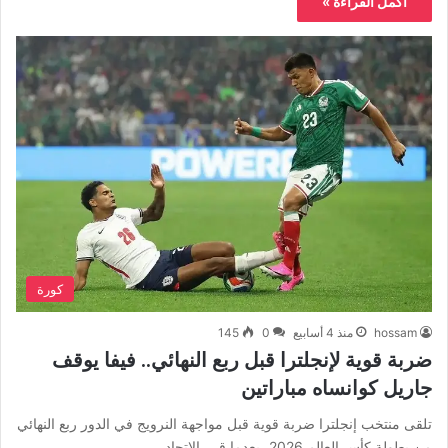
أكمل القراءة »
كورة
hossam
منذ 4 أسابيع
0
145
ضربة قوية لإنجلترا قبل ربع النهائي.. فيفا يوقف
جاريل كوانساه مباراتين
تلقى منتخب إنجلترا ضربة قوية قبل مواجهة النرويج في الدور ربع النهائي
من بطولة كأس العالم 2026، بعدما قرر الاتحاد…