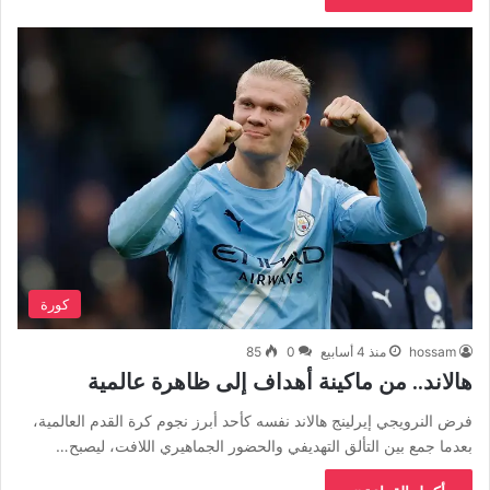
كورة
hossam
منذ 4 أسابيع
0
85
هالاند.. من ماكينة أهداف إلى ظاهرة عالمية
فرض النرويجي إيرلينج هالاند نفسه كأحد أبرز نجوم كرة القدم العالمية،
بعدما جمع بين التألق التهديفي والحضور الجماهيري اللافت، ليصبح…