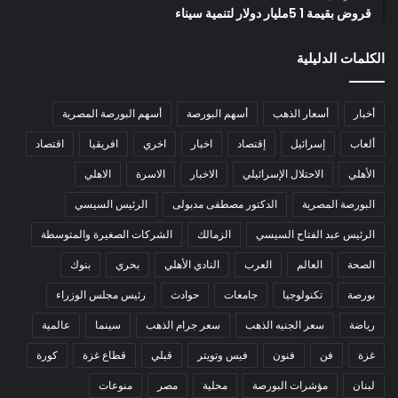
قروض بقيمة 1 5مليار دولار لتنمية سيناء
الكلمات الدليلية
أخبار
أسعار الذهب
أسهم البورصة
أسهم البورصة المصرية
ألعاب
إسرائيل
إقتصاد
اخبار
اخري
افريقيا
اقتصاد
الأهلي
الاحتلال الإسرائيلي
الاخبار
الاسرة
الاهلي
البورصة المصرية
الدكتور مصطفى مدبولى
الرئيس السيسي
الرئيس عبد الفتاح السيسي
الزمالك
الشركات الصغيرة والمتوسطة
الصحة
العالم
العرب
النادي الأهلي
بحري
بنوك
بورصة
تكنولوجيا
جامعات
حوادث
رئيس مجلس الوزراء
رياضة
سعر الجنيه الذهب
سعر جرام الذهب
سينما
عالمية
غزة
فن
فنون
فيس وتويتر
قبلي
قطاع غزة
كورة
لبنان
مؤشرات البورصة
محلية
مصر
منوعات