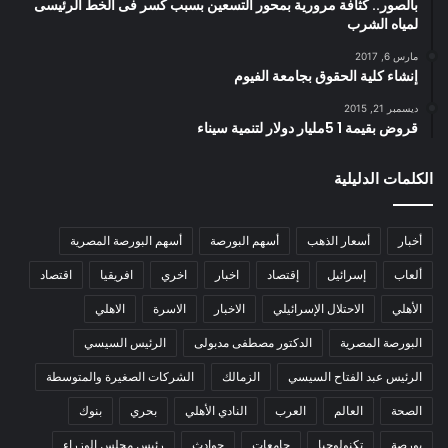
بالصور.. كثافة مرورية بمحور التسعين بسبب كسر فى الخط الرئيسى
لمياه الشرب
مارس 6, 2017
إنشاء كلية الحقوق بجامعة الفيوم
ديسمبر 21, 2015
قروض بقيمة 1 5مليار دولار لتنمية سيناء
الكلمات الدليلية
أخبار
أسعار الذهب
أسهم البورصة
أسهم البورصة المصرية
ألعاب
إسرائيل
إقتصاد
اخبار
اخري
افريقيا
اقتصاد
الأهلي
الاحتلال الإسرائيلي
الاخبار
الاسرة
الاهلي
البورصة المصرية
الدكتور مصطفى مدبولى
الرئيس السيسي
الرئيس عبد الفتاح السيسي
الزمالك
الشركات الصغيرة والمتوسطة
الصحة
العالم
العرب
النادي الأهلي
بحري
بنوك
بورصة
تكنولوجيا
جامعات
حوادث
رئيس مجلس الوزراء