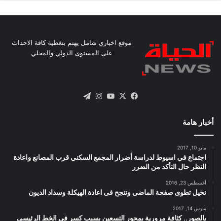
موقع اخباري شامل يهتم بتغطية كافة الاحداث
على المستوى الدولي والمحلي
X
فيسبوك
يوتيوب
انستقرام
تيلقرام
أخبار هامة
مايو 10, 2017
اجتماع في اسيوط لدراسة أضرار المجمع السكني قرب المصانع واعادة
النظر حال التأكد من الضرر
أغسطس 23, 2016
نخيل تطوى صفحة الماضى وتنجح فى اعادة الهيكلة وسداد الديون
مارس 14, 2017
بالصور.. كثافة مرورية بمحور التسعين بسبب كسر فى الخط الرئيسى