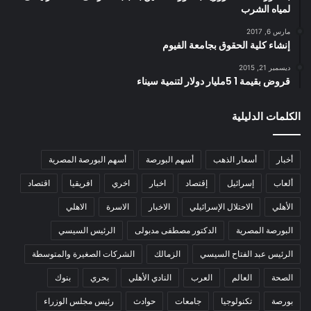
لمياه الشرب
مارس 6, 2017
إنشاء كلية الحقوق بجامعة الفيوم
ديسمبر 21, 2015
قروض بقيمة 1 5مليار دولار لتنمية سيناء
الكلمات الدليلية
أخبار
أسعار الذهب
أسهم البورصة
أسهم البورصة المصرية
ألعاب
إسرائيل
إقتصاد
اخبار
اخري
افريقيا
اقتصاد
الأهلي
الاحتلال الإسرائيلي
الاخبار
الاسرة
الاهلي
البورصة المصرية
الدكتور مصطفى مدبولى
الرئيس السيسي
الرئيس عبد الفتاح السيسي
الزمالك
الشركات الصغيرة والمتوسطة
الصحة
العالم
العرب
النادي الأهلي
بحري
بنوك
بورصة
تكنولوجيا
جامعات
حوادث
رئيس مجلس الوزراء