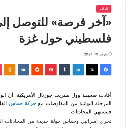
العالم
«آخر فرصة» للتوصل إلى
فلسطيني حول غزة
مارس 19, 2024
فيسبوك
X
لينكدإن
‏Tumblr
بينتيريست
‏Reddit
‏VKontakte
Odnoklassniki
أفادت صحيفة وول ستريت جورنال الأمريكية، أن الوس
المرحلة النهائية من المفاوضات مع
حركة حماس
الفل
فستنتهي المحادثات.