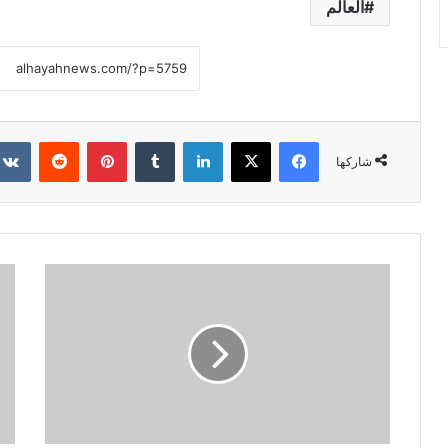
العالم
فيسبوك
X
لينكدإن
‏Tumblr
بينتيريست
‏Reddit
شاركها