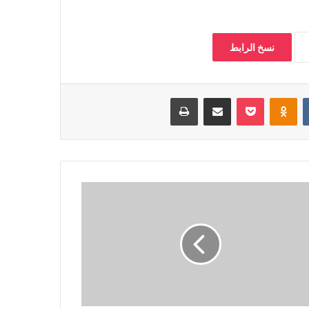
نسخ الرابط
‏VKontakte
Odnoklassniki
بوكيت
مشاركة عبر البريد
طباعة